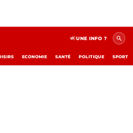
search
campaign
UNE INFO ?
OISIRS
ECONOMIE
SANTÉ
POLITIQUE
SPORT