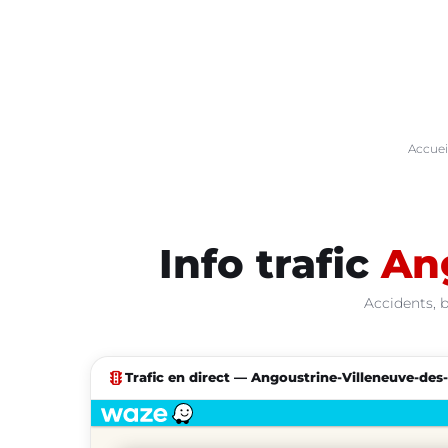
Accuei
Info trafic
An
Accidents, b
traffic
Trafic en direct — Angoustrine-Villeneuve-des