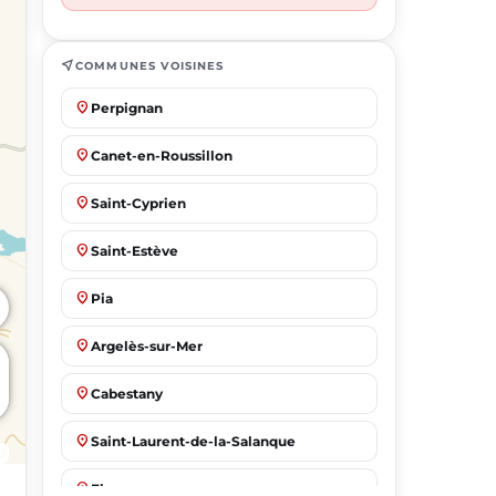
near_me
COMMUNES VOISINES
place
Perpignan
place
Canet-en-Roussillon
place
Saint-Cyprien
place
Saint-Estève
place
Pia
place
Argelès-sur-Mer
place
Cabestany
place
Saint-Laurent-de-la-Salanque
place
Elne