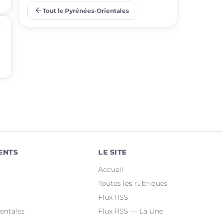
arrow_back
Tout le Pyrénées-Orientales
place
Rivesaltes
-
place
Thuir
place
Le Soler
place
Bompas
place
Céret
place
Toulouges
place
Canohès
ENTS
LE SITE
place
Prades
Accueil
Toutes les rubriques
place
Le Barcarès
Flux RSS
entales
Flux RSS — La Une