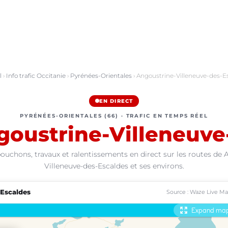
l
›
Info trafic Occitanie
›
Pyrénées-Orientales
› Angoustrine-Villeneuve-des-E
EN DIRECT
PYRÉNÉES-ORIENTALES (66) · TRAFIC EN TEMPS RÉEL
goustrine-Villeneuve
ouchons, travaux et ralentissements en direct sur les routes de 
Villeneuve-des-Escaldes et ses environs.
-Escaldes
Source : Waze Live M