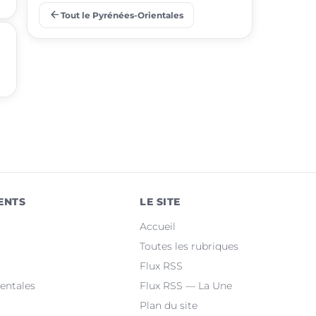
arrow_back
Tout le Pyrénées-Orientales
place
Rivesaltes
place
Thuir
place
Le Soler
place
Bompas
place
Céret
place
Toulouges
ENTS
LE SITE
place
Canohès
Accueil
place
Prades
Toutes les rubriques
Flux RSS
place
Le Barcarès
entales
Flux RSS — La Une
Plan du site