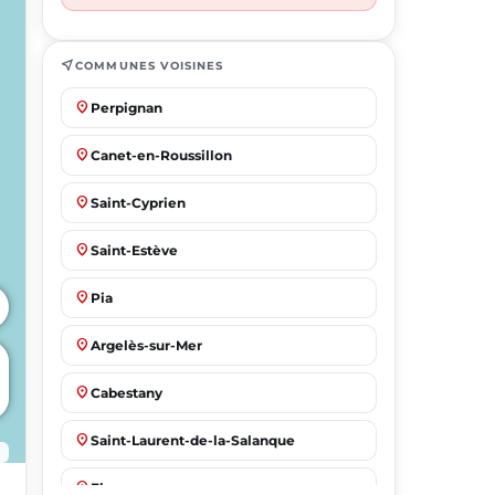
near_me
COMMUNES VOISINES
place
Perpignan
place
Canet-en-Roussillon
place
Saint-Cyprien
place
Saint-Estève
place
Pia
place
Argelès-sur-Mer
place
Cabestany
place
Saint-Laurent-de-la-Salanque
place
Elne