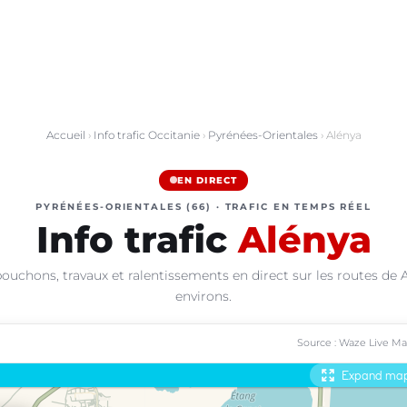
Accueil
›
Info trafic Occitanie
›
Pyrénées-Orientales
› Alénya
EN DIRECT
PYRÉNÉES-ORIENTALES (66) · TRAFIC EN TEMPS RÉEL
Info trafic
Alénya
ouchons, travaux et ralentissements en direct sur les routes de 
environs.
Source : Waze Live M