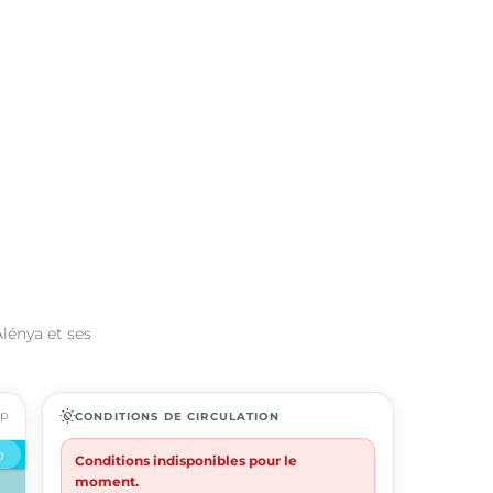
Alénya et ses
ap
routine
CONDITIONS DE CIRCULATION
Conditions indisponibles pour le
moment.