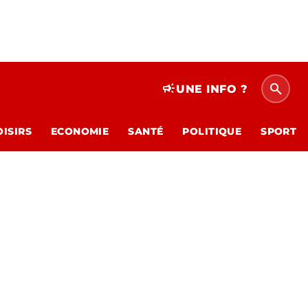
search
campaign
UNE INFO ?
OISIRS
ECONOMIE
SANTÉ
POLITIQUE
SPORT