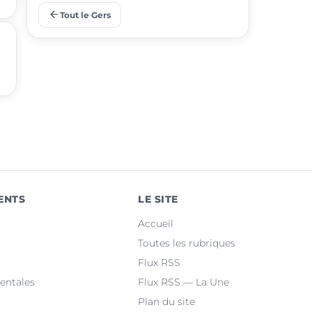
arrow_back
Tout le Gers
place
Pavie
place
Samatan
place
Mauvezin
place
Nogaro
place
Lombez
place
Pujaudran
ENTS
LE SITE
place
Cazaubon
Accueil
place
Riscle
Toutes les rubriques
Flux RSS
place
Masseube
entales
Flux RSS — La Une
Plan du site