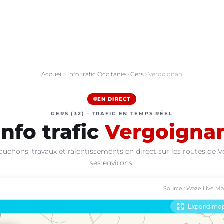
Accueil
›
Info trafic Occitanie
›
Gers
› Vergoignan
EN DIRECT
GERS (32) · TRAFIC EN TEMPS RÉEL
Info trafic
Vergoigna
ouchons, travaux et ralentissements en direct sur les routes de 
ses environs.
Source : Waze Live M