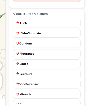
near_me
COMMUNES VOISINES
place
Auch
place
L'Isle-Jourdain
place
Condom
place
Fleurance
place
Eauze
place
Lectoure
place
Vic-Fezensac
place
Mirande
place
Gimont