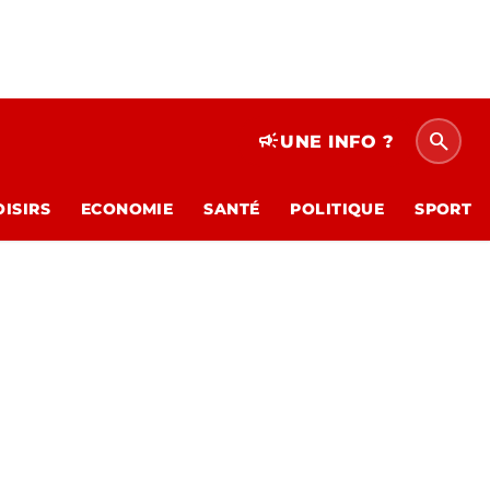
search
campaign
UNE INFO ?
OISIRS
ECONOMIE
SANTÉ
POLITIQUE
SPORT