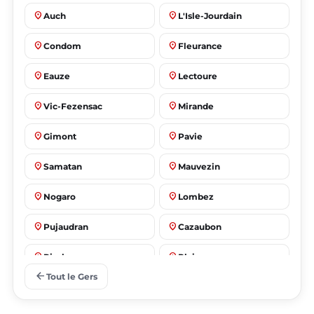
place
place
Auch
L'Isle-Jourdain
place
place
Condom
Fleurance
place
place
Eauze
Lectoure
place
place
Vic-Fezensac
Mirande
place
place
Gimont
Pavie
place
place
Samatan
Mauvezin
place
place
Nogaro
Lombez
place
place
Pujaudran
Cazaubon
place
place
Riscle
Plaisance
arrow_back
Tout le Gers