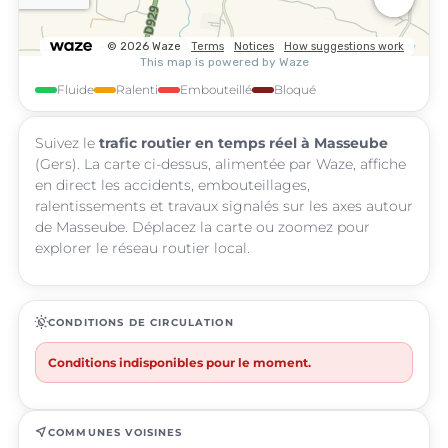
Fluide
Ralenti
Embouteillé
Bloqué
Suivez le
trafic routier en temps réel à Masseube
(Gers). La carte ci-dessus, alimentée par Waze, affiche
en direct les accidents, embouteillages,
ralentissements et travaux signalés sur les axes autour
de Masseube. Déplacez la carte ou zoomez pour
explorer le réseau routier local.
routine
CONDITIONS DE CIRCULATION
Conditions indisponibles pour le moment.
near_me
COMMUNES VOISINES