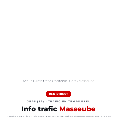
Accueil
›
Info trafic Occitanie
›
Gers
› Masseube
EN DIRECT
GERS (32) · TRAFIC EN TEMPS RÉEL
Info trafic
Masseube
Accidents, bouchons, travaux et ralentissements en direct