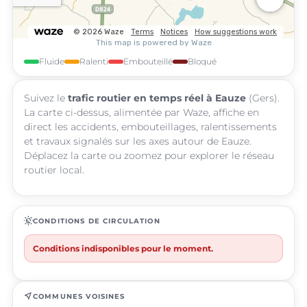
Fluide
Ralenti
Embouteillé
Bloqué
Suivez le
trafic routier en temps réel à Eauze
(Gers).
La carte ci-dessus, alimentée par Waze, affiche en
direct les accidents, embouteillages, ralentissements
et travaux signalés sur les axes autour de Eauze.
Déplacez la carte ou zoomez pour explorer le réseau
routier local.
routine
CONDITIONS DE CIRCULATION
Conditions indisponibles pour le moment.
near_me
COMMUNES VOISINES