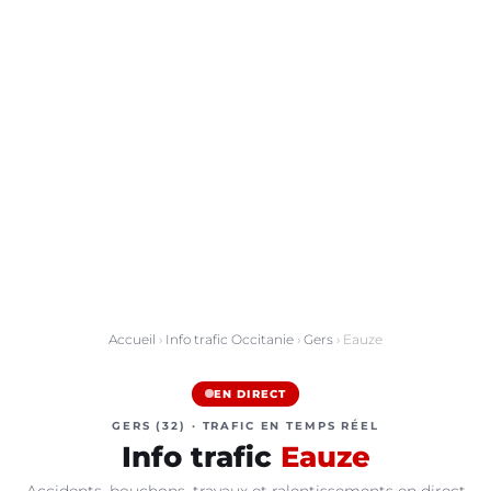
Accueil
›
Info trafic Occitanie
›
Gers
› Eauze
EN DIRECT
GERS (32) · TRAFIC EN TEMPS RÉEL
Info trafic
Eauze
Accidents, bouchons, travaux et ralentissements en direct