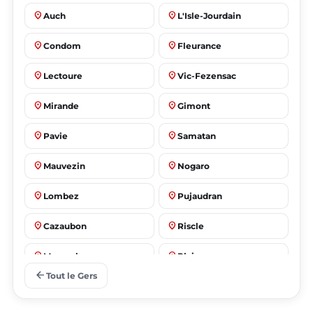
place
place
Auch
L'Isle-Jourdain
place
place
Condom
Fleurance
place
place
Lectoure
Vic-Fezensac
place
place
Mirande
Gimont
place
place
Pavie
Samatan
place
place
Mauvezin
Nogaro
place
place
Lombez
Pujaudran
place
place
Cazaubon
Riscle
place
place
Masseube
Plaisance
arrow_back
Tout le Gers