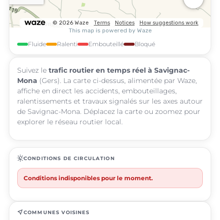
Fluide
Ralenti
Embouteillé
Bloqué
Suivez le
trafic routier en temps réel à Savignac-
Mona
(Gers). La carte ci-dessus, alimentée par Waze,
affiche en direct les accidents, embouteillages,
ralentissements et travaux signalés sur les axes autour
de Savignac-Mona. Déplacez la carte ou zoomez pour
explorer le réseau routier local.
routine
CONDITIONS DE CIRCULATION
Conditions indisponibles pour le moment.
near_me
COMMUNES VOISINES