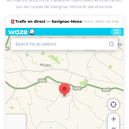
sur les routes de Savignac-Mona et ses environs.
traffic
Trafic en direct — Savignac-Mona
Source : Waze Live Map