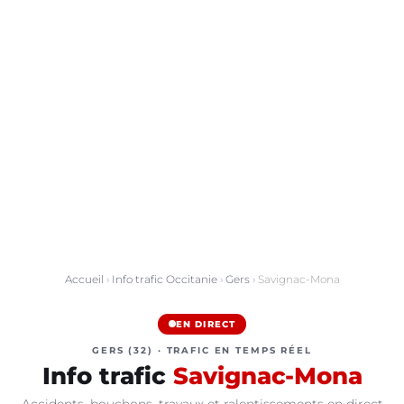
Accueil
›
Info trafic Occitanie
›
Gers
› Savignac-Mona
EN DIRECT
GERS (32) · TRAFIC EN TEMPS RÉEL
Info trafic
Savignac-Mona
Accidents, bouchons, travaux et ralentissements en direct