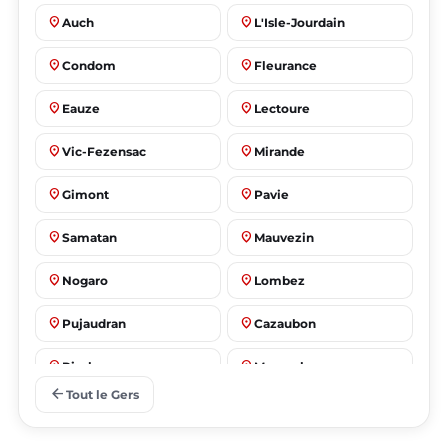
place
place
Auch
L'Isle-Jourdain
place
place
Condom
Fleurance
place
place
Eauze
Lectoure
place
place
Vic-Fezensac
Mirande
place
place
Gimont
Pavie
place
place
Samatan
Mauvezin
place
place
Nogaro
Lombez
place
place
Pujaudran
Cazaubon
place
place
Riscle
Masseube
arrow_back
Tout le Gers