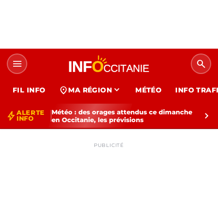
menu
search
expand_more
location_on
FIL INFO
MA RÉGION
MÉTÉO
INFO TRAF
Météo : des orages attendus ce dimanche
ALERTE
bolt
chevron_right
INFO
en Occitanie, les prévisions
PUBLICITÉ