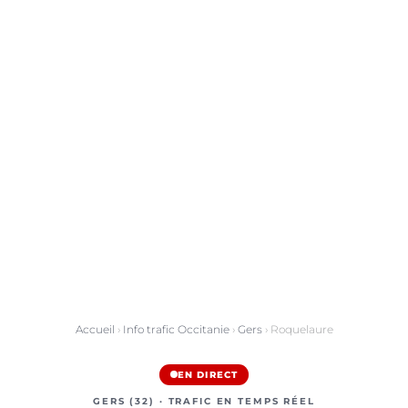
Accueil
›
Info trafic Occitanie
›
Gers
› Roquelaure
EN DIRECT
GERS (32) · TRAFIC EN TEMPS RÉEL