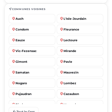
near_me
COMMUNES VOISINES
place
place
Auch
L'Isle-Jourdain
place
place
Condom
Fleurance
place
place
Eauze
Lectoure
place
place
Vic-Fezensac
Mirande
place
place
Gimont
Pavie
place
place
Samatan
Mauvezin
place
place
Nogaro
Lombez
place
place
Pujaudran
Cazaubon
place
place
Riscle
Masseube
arrow_back
Tout le Gers