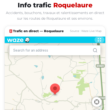
Info trafic
Roquelaure
Accidents, bouchons, travaux et ralentissements en direct
sur les routes de Roquelaure et ses environs.
traffic
Trafic en direct — Roquelaure
Source : Waze Live Map