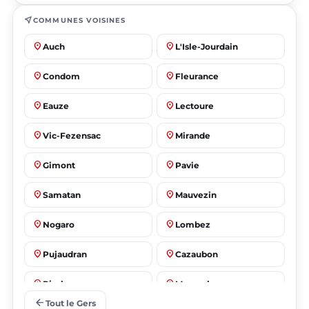
near_me
COMMUNES VOISINES
place
place
Auch
L'Isle-Jourdain
place
place
Condom
Fleurance
place
place
Eauze
Lectoure
place
place
Vic-Fezensac
Mirande
place
place
Gimont
Pavie
place
place
Samatan
Mauvezin
place
place
Nogaro
Lombez
place
place
Pujaudran
Cazaubon
place
place
Riscle
Masseube
arrow_back
Tout le Gers