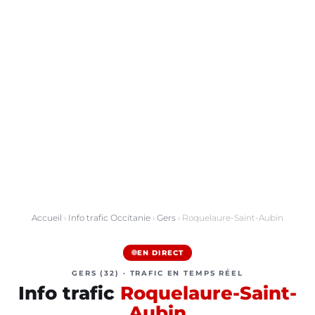
Accueil
›
Info trafic Occitanie
›
Gers
› Roquelaure-Saint-Aubin
EN DIRECT
GERS (32) · TRAFIC EN TEMPS RÉEL
Info trafic
Roquelaure-Saint-
Aubin