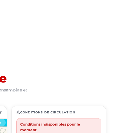
e
Ponsampère et
ap
routine
CONDITIONS DE CIRCULATION
Conditions indisponibles pour le
moment.