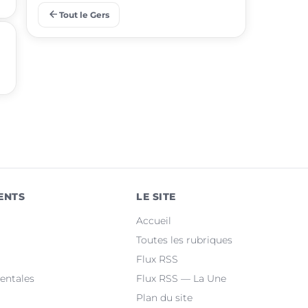
arrow_back
Tout le Gers
place
Pavie
place
Samatan
place
Mauvezin
place
Nogaro
place
Lombez
place
Pujaudran
ENTS
LE SITE
place
Cazaubon
Accueil
place
Riscle
Toutes les rubriques
Flux RSS
place
Masseube
entales
Flux RSS — La Une
Plan du site