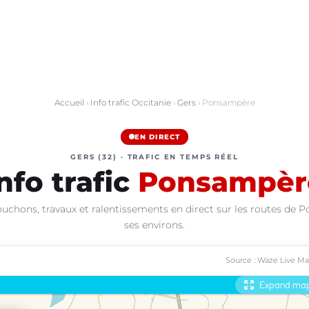
Accueil
›
Info trafic Occitanie
›
Gers
› Ponsampère
EN DIRECT
GERS (32) · TRAFIC EN TEMPS RÉEL
nfo trafic
Ponsampèr
ouchons, travaux et ralentissements en direct sur les routes de 
ses environs.
Source : Waze Live M