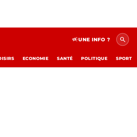
search
campaign
UNE INFO ?
OISIRS
ECONOMIE
SANTÉ
POLITIQUE
SPORT