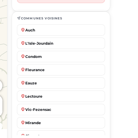
near_me
COMMUNES VOISINES
place
Auch
place
L'Isle-Jourdain
place
Condom
place
Fleurance
place
Eauze
place
Lectoure
place
Vic-Fezensac
place
Mirande
place
Gimont