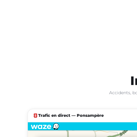
I
Accidents, b
traffic
Trafic en direct — Ponsampère