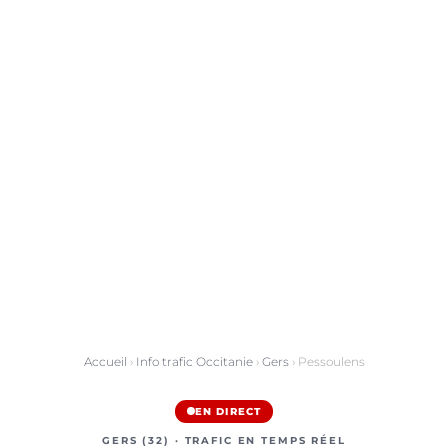
Accueil
›
Info trafic Occitanie
›
Gers
› Pessoulens
EN DIRECT
GERS (32) · TRAFIC EN TEMPS RÉEL