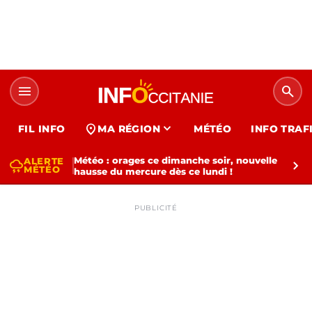
menu
search
expand_more
location_on
FIL INFO
MA RÉGION
MÉTÉO
INFO TRAF
Météo : orages ce dimanche soir, nouvelle
ALERTE
thunderstorm
chevron_right
MÉTÉO
hausse du mercure dès ce lundi !
PUBLICITÉ