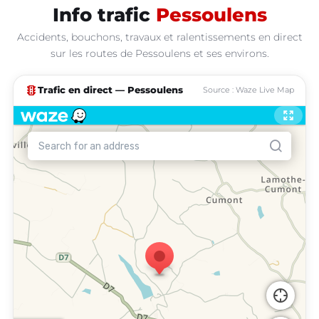
Info trafic
Pessoulens
Accidents, bouchons, travaux et ralentissements en direct
sur les routes de Pessoulens et ses environs.
traffic
Trafic en direct — Pessoulens
Source : Waze Live Map