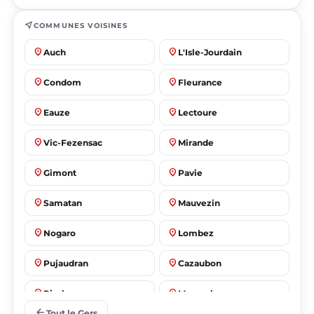
near_me
COMMUNES VOISINES
place
place
Auch
L'Isle-Jourdain
place
place
Condom
Fleurance
place
place
Eauze
Lectoure
place
place
Vic-Fezensac
Mirande
place
place
Gimont
Pavie
place
place
Samatan
Mauvezin
place
place
Nogaro
Lombez
place
place
Pujaudran
Cazaubon
place
place
Riscle
Masseube
arrow_back
Tout le Gers