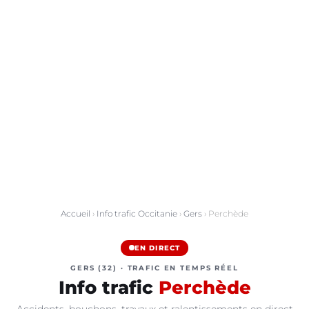
Accueil
›
Info trafic Occitanie
›
Gers
› Perchède
EN DIRECT
GERS (32) · TRAFIC EN TEMPS RÉEL
Info trafic
Perchède
Accidents, bouchons, travaux et ralentissements en direct