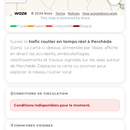
Fluide
Ralenti
Embouteillé
Bloqué
Suivez le
trafic routier en temps réel à Perchède
(Gers). La carte ci-dessus, alimentée par Waze, affiche
en direct les accidents, embouteillages,
ralentissements et travaux signalés sur les axes autour
de Perchède. Déplacez la carte ou zoomez pour
explorer le réseau routier local.
routine
CONDITIONS DE CIRCULATION
Conditions indisponibles pour le moment.
near_me
COMMUNES VOISINES