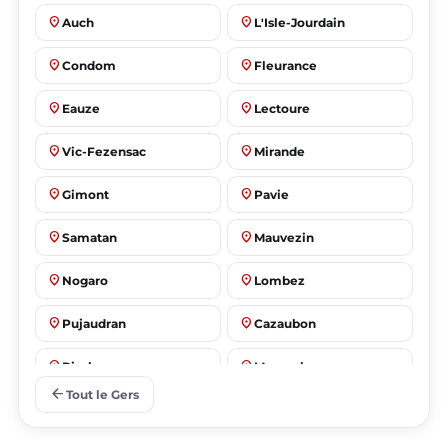
place
place
Auch
L'Isle-Jourdain
place
place
Condom
Fleurance
place
place
Eauze
Lectoure
place
place
Vic-Fezensac
Mirande
place
place
Gimont
Pavie
place
place
Samatan
Mauvezin
place
place
Nogaro
Lombez
place
place
Pujaudran
Cazaubon
place
place
Riscle
Masseube
arrow_back
Tout le Gers