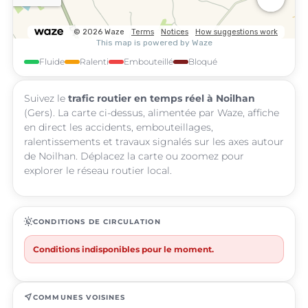
Fluide
Ralenti
Embouteillé
Bloqué
Suivez le
trafic routier en temps réel à Noilhan
(Gers). La carte ci-dessus, alimentée par Waze, affiche
en direct les accidents, embouteillages,
ralentissements et travaux signalés sur les axes autour
de Noilhan. Déplacez la carte ou zoomez pour
explorer le réseau routier local.
routine
CONDITIONS DE CIRCULATION
Conditions indisponibles pour le moment.
near_me
COMMUNES VOISINES