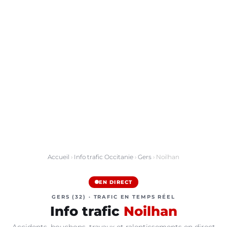
Accueil
›
Info trafic Occitanie
›
Gers
› Noilhan
EN DIRECT
GERS (32) · TRAFIC EN TEMPS RÉEL
Info trafic
Noilhan
Accidents, bouchons, travaux et ralentissements en direct