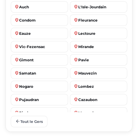
place
place
Auch
L'Isle-Jourdain
place
place
Condom
Fleurance
place
place
Eauze
Lectoure
place
place
Vic-Fezensac
Mirande
place
place
Gimont
Pavie
place
place
Samatan
Mauvezin
place
place
Nogaro
Lombez
place
place
Pujaudran
Cazaubon
place
place
Riscle
Masseube
arrow_back
Tout le Gers