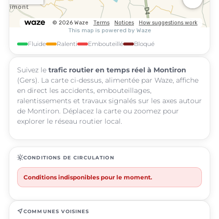
Fluide
Ralenti
Embouteillé
Bloqué
Suivez le
trafic routier en temps réel à Montiron
(Gers). La carte ci-dessus, alimentée par Waze, affiche
en direct les accidents, embouteillages,
ralentissements et travaux signalés sur les axes autour
de Montiron. Déplacez la carte ou zoomez pour
explorer le réseau routier local.
routine
CONDITIONS DE CIRCULATION
Conditions indisponibles pour le moment.
near_me
COMMUNES VOISINES