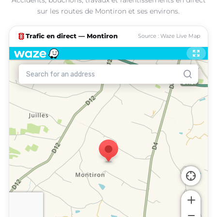
sur les routes de Montiron et ses environs.
traffic
Trafic en direct — Montiron
Source : Waze Live Map