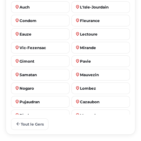
place
place
Auch
L'Isle-Jourdain
place
place
Condom
Fleurance
place
place
Eauze
Lectoure
place
place
Vic-Fezensac
Mirande
place
place
Gimont
Pavie
place
place
Samatan
Mauvezin
place
place
Nogaro
Lombez
place
place
Pujaudran
Cazaubon
place
place
Riscle
Masseube
arrow_back
Tout le Gers