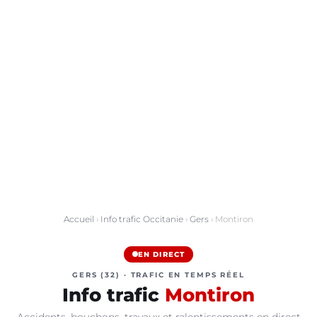
Accueil
›
Info trafic Occitanie
›
Gers
› Montiron
EN DIRECT
GERS (32) · TRAFIC EN TEMPS RÉEL
Info trafic
Montiron
Accidents, bouchons, travaux et ralentissements en direct