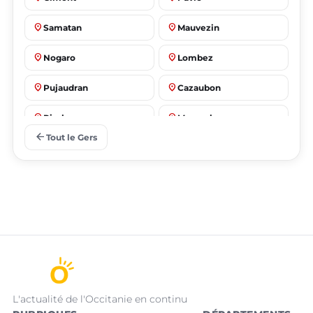
place
place
Samatan
Mauvezin
place
place
Nogaro
Lombez
place
place
Pujaudran
Cazaubon
place
place
Riscle
Masseube
arrow_back
Tout le Gers
L'actualité de l'Occitanie en continu