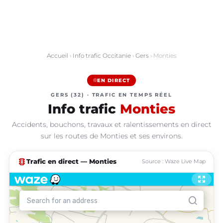
Accueil
›
Info trafic Occitanie
›
Gers
› Monties
EN DIRECT
GERS (32) · TRAFIC EN TEMPS RÉEL
Info trafic
Monties
Accidents, bouchons, travaux et ralentissements en direct
sur les routes de Monties et ses environs.
traffic
Trafic en direct — Monties
Source : Waze Live Map