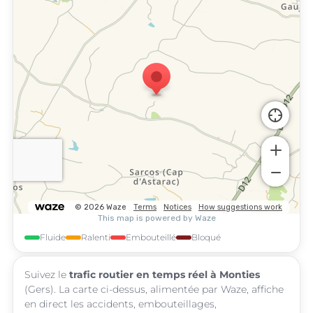
Fluide
Ralenti
Embouteillé
Bloqué
Suivez le
trafic routier en temps réel à Monties
(Gers). La carte ci-dessus, alimentée par Waze, affiche
en direct les accidents, embouteillages,