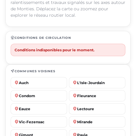
ralentissements et travaux signalés sur les axes autour
de Monties. Déplacez la carte ou zoomez pour
explorer le réseau routier local.
routine
CONDITIONS DE CIRCULATION
Conditions indisponibles pour le moment.
near_me
COMMUNES VOISINES
place
place
Auch
L'Isle-Jourdain
place
place
Condom
Fleurance
place
place
Eauze
Lectoure
place
place
Vic-Fezensac
Mirande
place
place
Gimont
Pavie