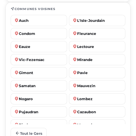
near_me
COMMUNES VOISINES
place
place
Auch
L'Isle-Jourdain
place
place
Condom
Fleurance
place
place
Eauze
Lectoure
place
place
Vic-Fezensac
Mirande
place
place
Gimont
Pavie
place
place
Samatan
Mauvezin
place
place
Nogaro
Lombez
place
place
Pujaudran
Cazaubon
place
place
Riscle
Masseube
arrow_back
Tout le Gers