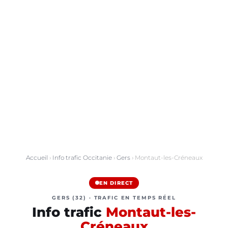
Accueil
›
Info trafic Occitanie
›
Gers
› Montaut-les-Créneaux
EN DIRECT
GERS (32) · TRAFIC EN TEMPS RÉEL
Info trafic
Montaut-les-
Créneaux