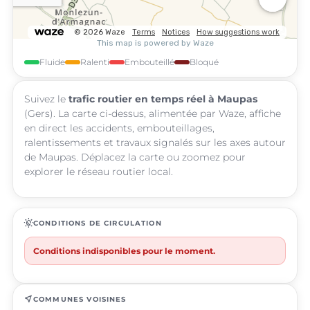
Fluide
Ralenti
Embouteillé
Bloqué
Suivez le
trafic routier en temps réel à Maupas
(Gers). La carte ci-dessus, alimentée par Waze, affiche
en direct les accidents, embouteillages,
ralentissements et travaux signalés sur les axes autour
de Maupas. Déplacez la carte ou zoomez pour
explorer le réseau routier local.
routine
CONDITIONS DE CIRCULATION
Conditions indisponibles pour le moment.
near_me
COMMUNES VOISINES