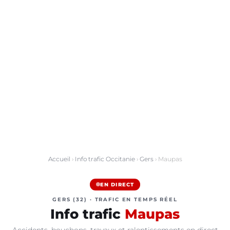
Accueil
›
Info trafic Occitanie
›
Gers
› Maupas
EN DIRECT
GERS (32) · TRAFIC EN TEMPS RÉEL
Info trafic
Maupas
Accidents, bouchons, travaux et ralentissements en direct