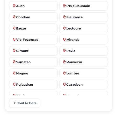
place
place
Auch
L'Isle-Jourdain
place
place
Condom
Fleurance
place
place
Eauze
Lectoure
place
place
Vic-Fezensac
Mirande
place
place
Gimont
Pavie
place
place
Samatan
Mauvezin
place
place
Nogaro
Lombez
place
place
Pujaudran
Cazaubon
place
place
Riscle
Masseube
arrow_back
Tout le Gers