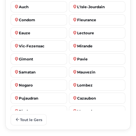
place
place
Auch
L'Isle-Jourdain
place
place
Condom
Fleurance
place
place
Eauze
Lectoure
place
place
Vic-Fezensac
Mirande
place
place
Gimont
Pavie
place
place
Samatan
Mauvezin
place
place
Nogaro
Lombez
place
place
Pujaudran
Cazaubon
place
place
Riscle
Masseube
arrow_back
Tout le Gers