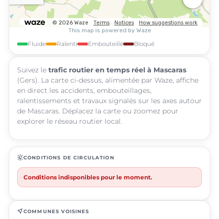
Fluide
Ralenti
Embouteillé
Bloqué
Suivez le
trafic routier en temps réel à Mascaras
(Gers). La carte ci-dessus, alimentée par Waze, affiche
en direct les accidents, embouteillages,
ralentissements et travaux signalés sur les axes autour
de Mascaras. Déplacez la carte ou zoomez pour
explorer le réseau routier local.
routine
CONDITIONS DE CIRCULATION
Conditions indisponibles pour le moment.
near_me
COMMUNES VOISINES