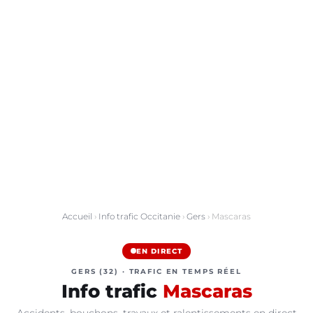
Accueil
›
Info trafic Occitanie
›
Gers
› Mascaras
EN DIRECT
GERS (32) · TRAFIC EN TEMPS RÉEL
Info trafic
Mascaras
Accidents, bouchons, travaux et ralentissements en direct