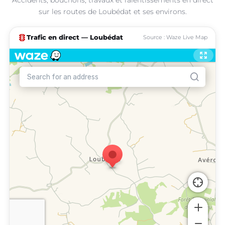
sur les routes de Loubédat et ses environs.
traffic
Trafic en direct — Loubédat
Source : Waze Live Map