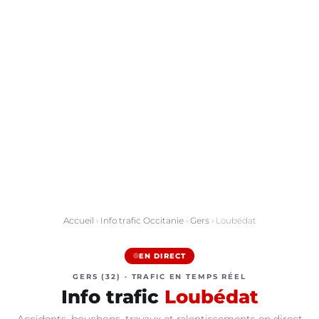
Accueil
›
Info trafic Occitanie
›
Gers
› Loubédat
EN DIRECT
GERS (32) · TRAFIC EN TEMPS RÉEL
Info trafic
Loubédat
Accidents, bouchons, travaux et ralentissements en direct