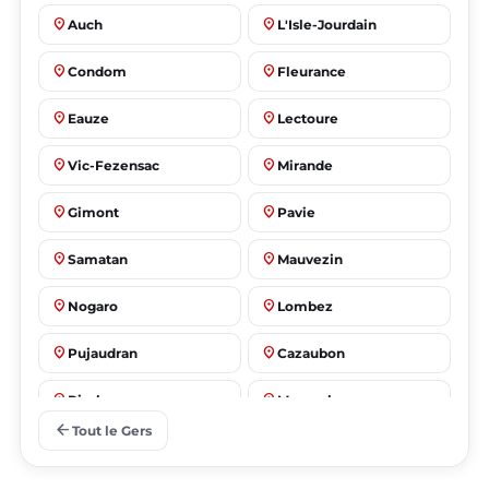
place
place
Auch
L'Isle-Jourdain
place
place
Condom
Fleurance
place
place
Eauze
Lectoure
place
place
Vic-Fezensac
Mirande
place
place
Gimont
Pavie
place
place
Samatan
Mauvezin
place
place
Nogaro
Lombez
place
place
Pujaudran
Cazaubon
place
place
Riscle
Masseube
arrow_back
Tout le Gers