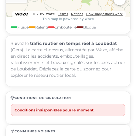
Fluide
Ralenti
Embouteillé
Bloqué
Suivez le
trafic routier en temps réel à Loubédat
(Gers). La carte ci-dessus, alimentée par Waze, affiche
en direct les accidents, embouteillages,
ralentissements et travaux signalés sur les axes autour
de Loubédat. Déplacez la carte ou zoomez pour
explorer le réseau routier local.
routine
CONDITIONS DE CIRCULATION
Conditions indisponibles pour le moment.
near_me
COMMUNES VOISINES