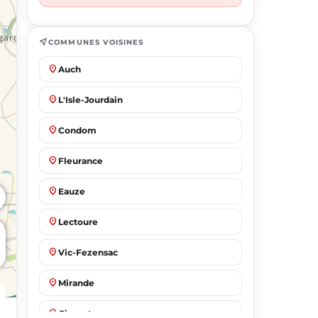
near_me
COMMUNES VOISINES
place
Auch
place
L'Isle-Jourdain
place
Condom
place
Fleurance
place
Eauze
place
Lectoure
place
Vic-Fezensac
place
Mirande
place
Gimont