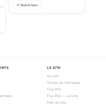
arrow_back
Tout le Gers
place
Pavie
place
Samatan
place
Mauvezin
place
Nogaro
place
Lombez
place
Pujaudran
ENTS
LE SITE
place
Cazaubon
Accueil
place
Riscle
Toutes les rubriques
Flux RSS
place
Masseube
entales
Flux RSS — La Une
Plan du site