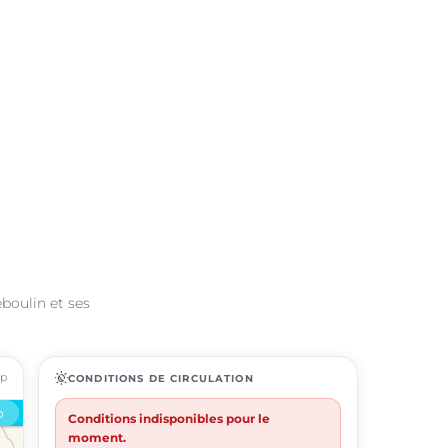
eboulin et ses
ap
routine
CONDITIONS DE CIRCULATION
Conditions indisponibles pour le
moment.