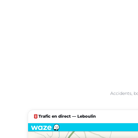
Accidents, bo
traffic
Trafic en direct — Leboulin