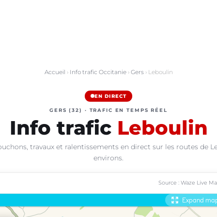
Accueil
›
Info trafic Occitanie
›
Gers
› Leboulin
EN DIRECT
GERS (32) · TRAFIC EN TEMPS RÉEL
Info trafic
Leboulin
uchons, travaux et ralentissements en direct sur les routes de L
environs.
Source : Waze Live M