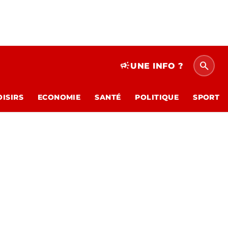
search
campaign
UNE INFO ?
OISIRS
ECONOMIE
SANTÉ
POLITIQUE
SPORT