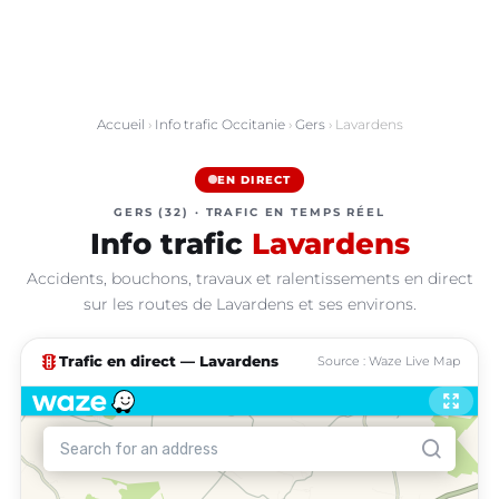
Accueil
›
Info trafic Occitanie
›
Gers
› Lavardens
EN DIRECT
GERS (32) · TRAFIC EN TEMPS RÉEL
Info trafic
Lavardens
Accidents, bouchons, travaux et ralentissements en direct
sur les routes de Lavardens et ses environs.
traffic
Trafic en direct — Lavardens
Source : Waze Live Map