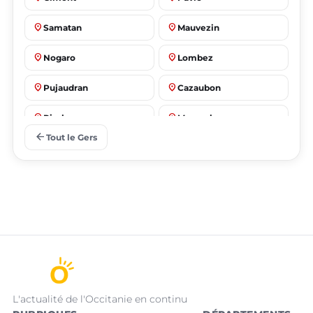
place
place
Samatan
Mauvezin
place
place
Nogaro
Lombez
place
place
Pujaudran
Cazaubon
place
place
Riscle
Masseube
arrow_back
Tout le Gers
L'actualité de l'Occitanie en continu