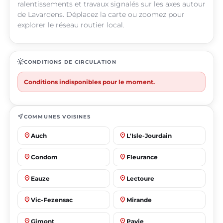
ralentissements et travaux signalés sur les axes autour
de Lavardens. Déplacez la carte ou zoomez pour
explorer le réseau routier local.
routine
CONDITIONS DE CIRCULATION
Conditions indisponibles pour le moment.
near_me
COMMUNES VOISINES
place
place
Auch
L'Isle-Jourdain
place
place
Condom
Fleurance
place
place
Eauze
Lectoure
place
place
Vic-Fezensac
Mirande
place
place
Gimont
Pavie