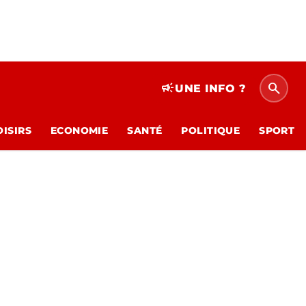
search
campaign
UNE INFO ?
OISIRS
ECONOMIE
SANTÉ
POLITIQUE
SPORT