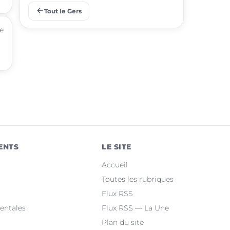
arrow_back
Tout le Gers
place
Pavie
he
place
Samatan
place
Mauvezin
place
Nogaro
place
Lombez
place
Pujaudran
ENTS
LE SITE
place
Cazaubon
Accueil
place
Riscle
Toutes les rubriques
Flux RSS
place
Masseube
entales
Flux RSS — La Une
Plan du site