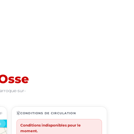
'Osse
Larroque-sur-
ap
routine
CONDITIONS DE CIRCULATION
Conditions indisponibles pour le
moment.