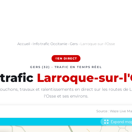
Accueil
›
Info trafic Occitanie
›
Gers
› Larroque-sur-l'Osse
EN DIRECT
GERS (32) · TRAFIC EN TEMPS RÉEL
 trafic
Larroque-sur-l
ouchons, travaux et ralentissements en direct sur les routes de 
l'Osse et ses environs.
Source : Waze Live M