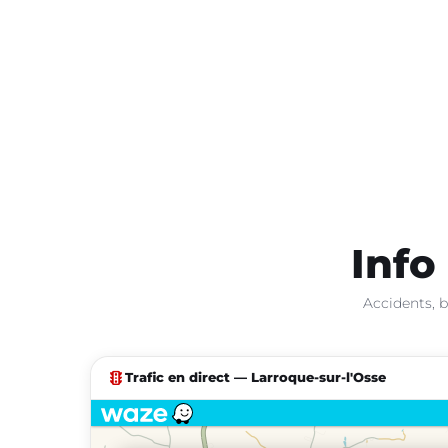
Info
Accidents, b
traffic
Trafic en direct — Larroque-sur-l'Osse