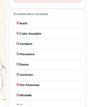
near_me
COMMUNES VOISINES
place
Auch
place
L'Isle-Jourdain
place
Condom
place
Fleurance
place
Eauze
place
Lectoure
place
Vic-Fezensac
place
Mirande
place
Gimont