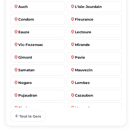
place
place
Auch
L'Isle-Jourdain
place
place
Condom
Fleurance
place
place
Eauze
Lectoure
place
place
Vic-Fezensac
Mirande
place
place
Gimont
Pavie
place
place
Samatan
Mauvezin
place
place
Nogaro
Lombez
place
place
Pujaudran
Cazaubon
place
place
Riscle
Masseube
arrow_back
Tout le Gers