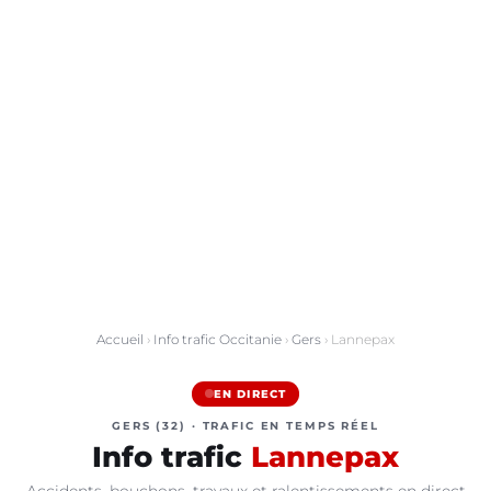
Accueil
›
Info trafic Occitanie
›
Gers
› Lannepax
EN DIRECT
GERS (32) · TRAFIC EN TEMPS RÉEL
Info trafic
Lannepax
Accidents, bouchons, travaux et ralentissements en direct