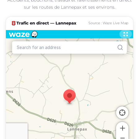
sur les routes de Lannepax et ses environs.
traffic
Trafic en direct — Lannepax
Source : Waze Live Map