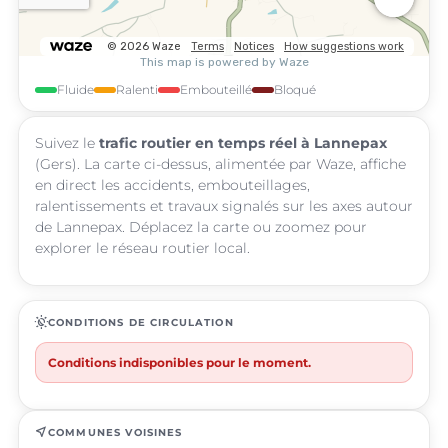
Fluide
Ralenti
Embouteillé
Bloqué
Suivez le
trafic routier en temps réel à Lannepax
(Gers). La carte ci-dessus, alimentée par Waze, affiche
en direct les accidents, embouteillages,
ralentissements et travaux signalés sur les axes autour
de Lannepax. Déplacez la carte ou zoomez pour
explorer le réseau routier local.
routine
CONDITIONS DE CIRCULATION
Conditions indisponibles pour le moment.
near_me
COMMUNES VOISINES