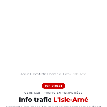
Accueil
›
Info trafic Occitanie
›
Gers
› L'Isle-Arné
EN DIRECT
GERS (32) · TRAFIC EN TEMPS RÉEL
Info trafic
L'Isle-Arné
Accidents, bouchons, travaux et ralentissements en direct