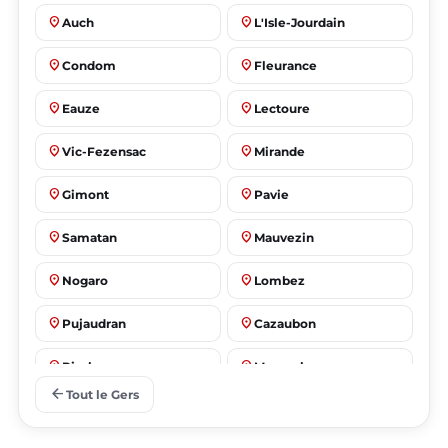
place
place
Auch
L'Isle-Jourdain
place
place
Condom
Fleurance
place
place
Eauze
Lectoure
place
place
Vic-Fezensac
Mirande
place
place
Gimont
Pavie
place
place
Samatan
Mauvezin
place
place
Nogaro
Lombez
place
place
Pujaudran
Cazaubon
place
place
Riscle
Masseube
arrow_back
Tout le Gers