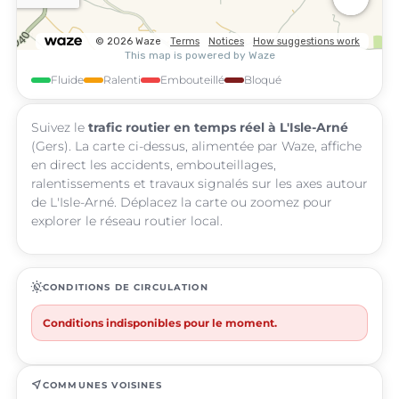
Fluide
Ralenti
Embouteillé
Bloqué
Suivez le
trafic routier en temps réel à L'Isle-Arné
(Gers). La carte ci-dessus, alimentée par Waze, affiche
en direct les accidents, embouteillages,
ralentissements et travaux signalés sur les axes autour
de L'Isle-Arné. Déplacez la carte ou zoomez pour
explorer le réseau routier local.
routine
CONDITIONS DE CIRCULATION
Conditions indisponibles pour le moment.
near_me
COMMUNES VOISINES