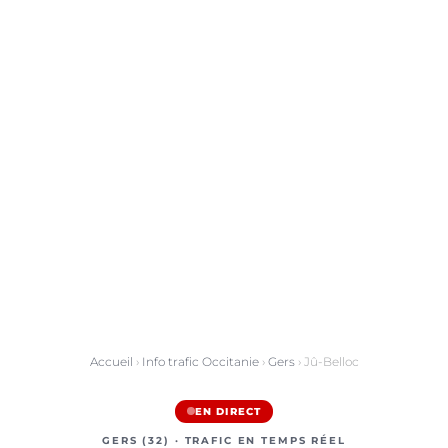
Accueil
›
Info trafic Occitanie
›
Gers
› Jû-Belloc
EN DIRECT
GERS (32) · TRAFIC EN TEMPS RÉEL