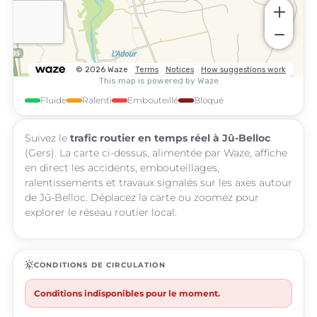
Fluide
Ralenti
Embouteillé
Bloqué
Suivez le
trafic routier en temps réel à Jû-Belloc
(Gers). La carte ci-dessus, alimentée par Waze, affiche
en direct les accidents, embouteillages,
ralentissements et travaux signalés sur les axes autour
de Jû-Belloc. Déplacez la carte ou zoomez pour
explorer le réseau routier local.
routine
CONDITIONS DE CIRCULATION
Conditions indisponibles pour le moment.