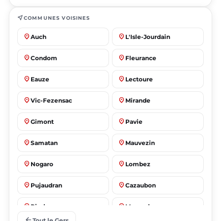
near_me
COMMUNES VOISINES
place
place
Auch
L'Isle-Jourdain
place
place
Condom
Fleurance
place
place
Eauze
Lectoure
place
place
Vic-Fezensac
Mirande
place
place
Gimont
Pavie
place
place
Samatan
Mauvezin
place
place
Nogaro
Lombez
place
place
Pujaudran
Cazaubon
place
place
Riscle
Masseube
arrow_back
Tout le Gers