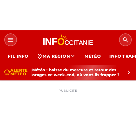
menu
search
expand_more
location_on
FIL INFO
MA RÉGION
MÉTÉO
INFO TRAF
Météo : baisse du mercure et retour des
ALERTE
thunderstorm
chevron_right
MÉTÉO
orages ce week-end, où vont-ils frapper ?
PUBLICITÉ