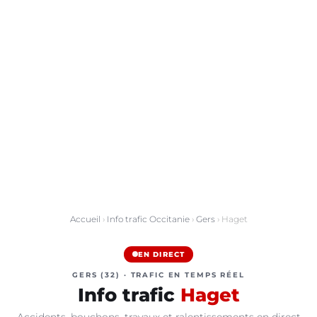
Accueil
›
Info trafic Occitanie
›
Gers
› Haget
EN DIRECT
GERS (32) · TRAFIC EN TEMPS RÉEL
Info trafic
Haget
Accidents, bouchons, travaux et ralentissements en direct