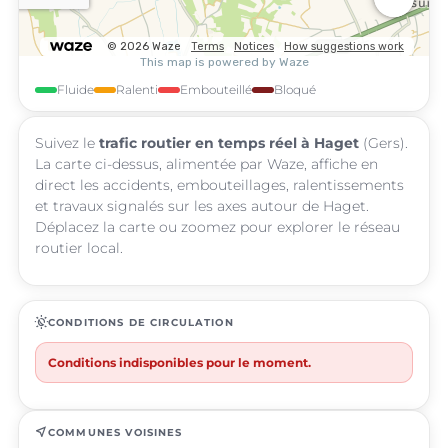
Fluide
Ralenti
Embouteillé
Bloqué
Suivez le
trafic routier en temps réel à Haget
(Gers).
La carte ci-dessus, alimentée par Waze, affiche en
direct les accidents, embouteillages, ralentissements
et travaux signalés sur les axes autour de Haget.
Déplacez la carte ou zoomez pour explorer le réseau
routier local.
routine
CONDITIONS DE CIRCULATION
Conditions indisponibles pour le moment.
near_me
COMMUNES VOISINES