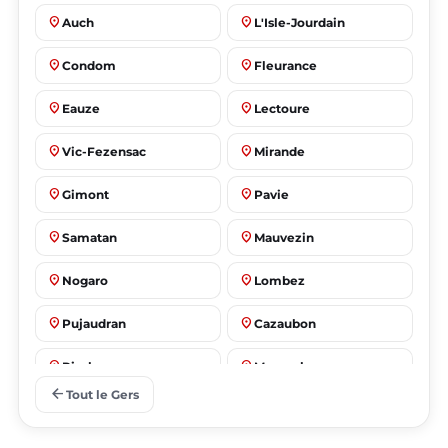
place
place
Auch
L'Isle-Jourdain
place
place
Condom
Fleurance
place
place
Eauze
Lectoure
place
place
Vic-Fezensac
Mirande
place
place
Gimont
Pavie
place
place
Samatan
Mauvezin
place
place
Nogaro
Lombez
place
place
Pujaudran
Cazaubon
place
place
Riscle
Masseube
arrow_back
Tout le Gers