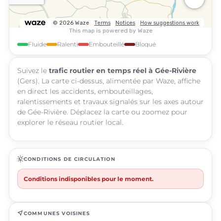
Fluide
Ralenti
Embouteillé
Bloqué
Suivez le
trafic routier en temps réel à Gée-Rivière
(Gers). La carte ci-dessus, alimentée par Waze, affiche
en direct les accidents, embouteillages,
ralentissements et travaux signalés sur les axes autour
de Gée-Rivière. Déplacez la carte ou zoomez pour
explorer le réseau routier local.
routine
CONDITIONS DE CIRCULATION
Conditions indisponibles pour le moment.
near_me
COMMUNES VOISINES