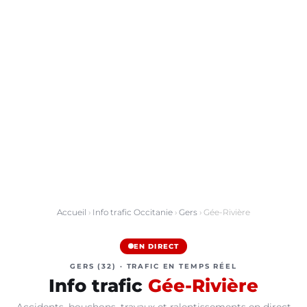
Accueil
›
Info trafic Occitanie
›
Gers
› Gée-Rivière
EN DIRECT
GERS (32) · TRAFIC EN TEMPS RÉEL
Info trafic
Gée-Rivière
Accidents, bouchons, travaux et ralentissements en direct