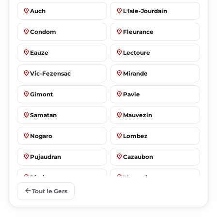
place
place
Auch
L'Isle-Jourdain
place
place
Condom
Fleurance
place
place
Eauze
Lectoure
place
place
Vic-Fezensac
Mirande
place
place
Gimont
Pavie
place
place
Samatan
Mauvezin
place
place
Nogaro
Lombez
place
place
Pujaudran
Cazaubon
place
place
Riscle
Masseube
arrow_back
Tout le Gers