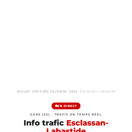
Accueil
›
Info trafic Occitanie
›
Gers
› Esclassan-Labastide
EN DIRECT
GERS (32) · TRAFIC EN TEMPS RÉEL
Info trafic
Esclassan-
Labastide