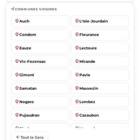
near_me
COMMUNES VOISINES
place
place
Auch
L'Isle-Jourdain
place
place
Condom
Fleurance
place
place
Eauze
Lectoure
place
place
Vic-Fezensac
Mirande
place
place
Gimont
Pavie
place
place
Samatan
Mauvezin
place
place
Nogaro
Lombez
place
place
Pujaudran
Cazaubon
place
place
Riscle
Masseube
arrow_back
Tout le Gers