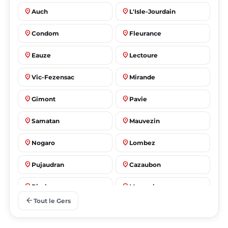
place
place
Auch
L'Isle-Jourdain
place
place
Condom
Fleurance
place
place
Eauze
Lectoure
place
place
Vic-Fezensac
Mirande
place
place
Gimont
Pavie
place
place
Samatan
Mauvezin
place
place
Nogaro
Lombez
place
place
Pujaudran
Cazaubon
place
place
Riscle
Masseube
arrow_back
Tout le Gers