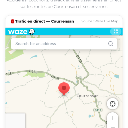
sur les routes de Courrensan et ses environs.
traffic
Trafic en direct — Courrensan
Source : Waze Live Map