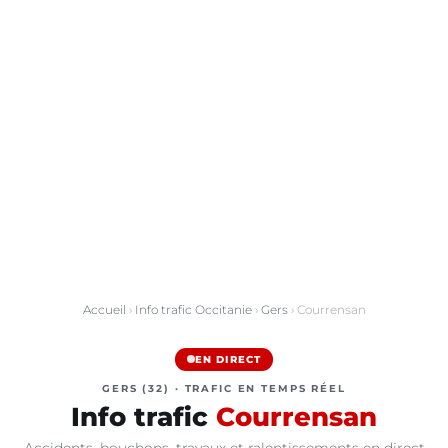
Accueil
›
Info trafic Occitanie
›
Gers
› Courrensan
EN DIRECT
GERS (32) · TRAFIC EN TEMPS RÉEL
Info trafic
Courrensan
Accidents, bouchons, travaux et ralentissements en direct