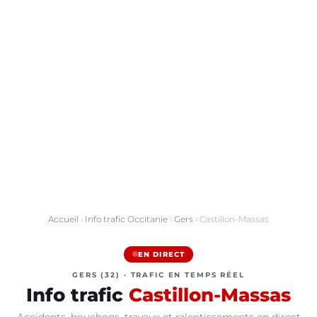
Accueil
›
Info trafic Occitanie
›
Gers
› Castillon-Massas
EN DIRECT
GERS (32) · TRAFIC EN TEMPS RÉEL
Info trafic
Castillon-Massas
Accidents, bouchons, travaux et ralentissements en direct