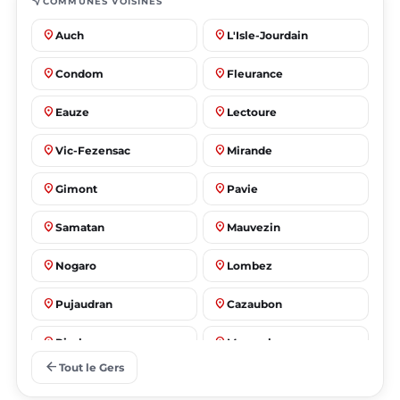
near_me
COMMUNES VOISINES
place
place
Auch
L'Isle-Jourdain
place
place
Condom
Fleurance
place
place
Eauze
Lectoure
place
place
Vic-Fezensac
Mirande
place
place
Gimont
Pavie
place
place
Samatan
Mauvezin
place
place
Nogaro
Lombez
place
place
Pujaudran
Cazaubon
place
place
Riscle
Masseube
arrow_back
Tout le Gers