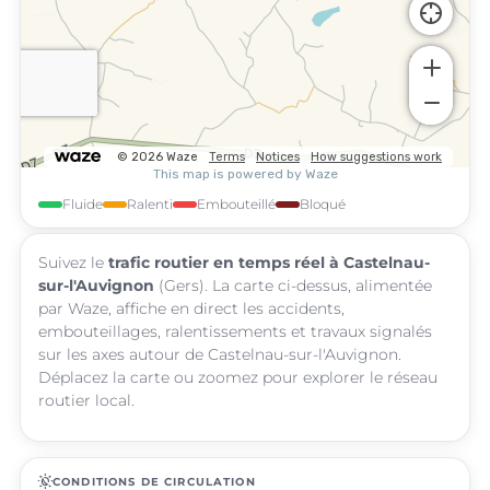
Fluide
Ralenti
Embouteillé
Bloqué
Suivez le
trafic routier en temps réel à Castelnau-
sur-l'Auvignon
(Gers). La carte ci-dessus, alimentée
par Waze, affiche en direct les accidents,
embouteillages, ralentissements et travaux signalés
sur les axes autour de Castelnau-sur-l'Auvignon.
Déplacez la carte ou zoomez pour explorer le réseau
routier local.
routine
CONDITIONS DE CIRCULATION