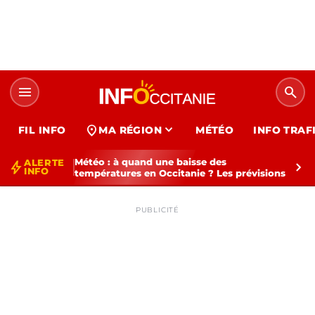
menu
search
expand_more
location_on
FIL INFO
MA RÉGION
MÉTÉO
INFO TRAF
Météo : à quand une baisse des
ALERTE
bolt
chevron_right
INFO
températures en Occitanie ? Les prévisions
PUBLICITÉ