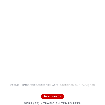
Accueil
›
Info trafic Occitanie
›
Gers
› Castelnau-sur-l'Auvignon
EN DIRECT
GERS (32) · TRAFIC EN TEMPS RÉEL