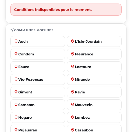
Conditions indisponibles pour le moment.
near_me
COMMUNES VOISINES
place
place
Auch
L'Isle-Jourdain
place
place
Condom
Fleurance
place
place
Eauze
Lectoure
place
place
Vic-Fezensac
Mirande
place
place
Gimont
Pavie
place
place
Samatan
Mauvezin
place
place
Nogaro
Lombez
place
place
Pujaudran
Cazaubon