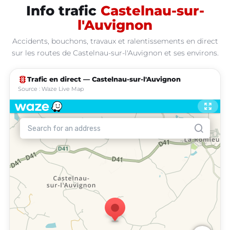
Info trafic
Castelnau-sur-
l'Auvignon
Accidents, bouchons, travaux et ralentissements en direct
sur les routes de Castelnau-sur-l'Auvignon et ses environs.
traffic
Trafic en direct — Castelnau-sur-l'Auvignon
Source : Waze Live Map