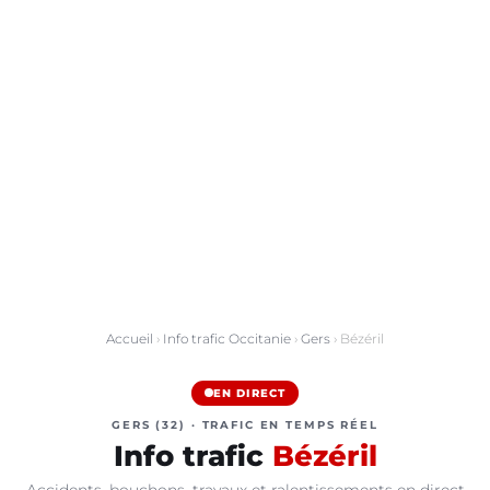
Accueil
›
Info trafic Occitanie
›
Gers
› Bézéril
EN DIRECT
GERS (32) · TRAFIC EN TEMPS RÉEL
Info trafic
Bézéril
Accidents, bouchons, travaux et ralentissements en direct