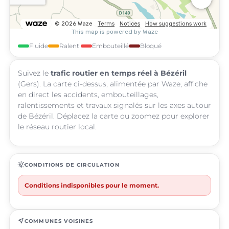
Fluide
Ralenti
Embouteillé
Bloqué
Suivez le
trafic routier en temps réel à Bézéril
(Gers). La carte ci-dessus, alimentée par Waze, affiche
en direct les accidents, embouteillages,
ralentissements et travaux signalés sur les axes autour
de Bézéril. Déplacez la carte ou zoomez pour explorer
le réseau routier local.
routine
CONDITIONS DE CIRCULATION
Conditions indisponibles pour le moment.
near_me
COMMUNES VOISINES