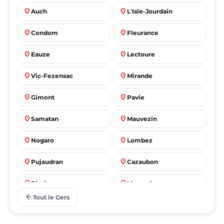
place
place
Auch
L'Isle-Jourdain
place
place
Condom
Fleurance
place
place
Eauze
Lectoure
place
place
Vic-Fezensac
Mirande
place
place
Gimont
Pavie
place
place
Samatan
Mauvezin
place
place
Nogaro
Lombez
place
place
Pujaudran
Cazaubon
place
place
Riscle
Masseube
arrow_back
Tout le Gers