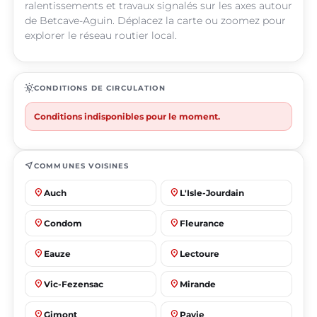
ralentissements et travaux signalés sur les axes autour
de Betcave-Aguin. Déplacez la carte ou zoomez pour
explorer le réseau routier local.
routine
CONDITIONS DE CIRCULATION
Conditions indisponibles pour le moment.
near_me
COMMUNES VOISINES
place
place
Auch
L'Isle-Jourdain
place
place
Condom
Fleurance
place
place
Eauze
Lectoure
place
place
Vic-Fezensac
Mirande
place
place
Gimont
Pavie