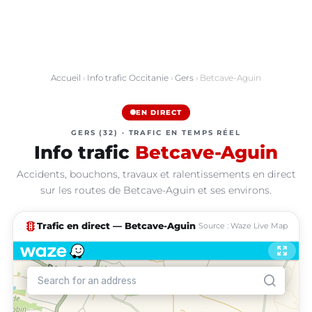
Accueil
›
Info trafic Occitanie
›
Gers
› Betcave-Aguin
EN DIRECT
GERS (32) · TRAFIC EN TEMPS RÉEL
Info trafic
Betcave-Aguin
Accidents, bouchons, travaux et ralentissements en direct
sur les routes de Betcave-Aguin et ses environs.
traffic
Trafic en direct — Betcave-Aguin
Source : Waze Live Map