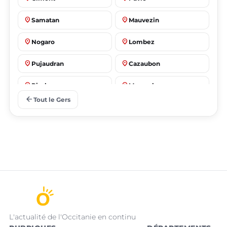
place
place
Samatan
Mauvezin
place
place
Nogaro
Lombez
place
place
Pujaudran
Cazaubon
place
place
Riscle
Masseube
arrow_back
Tout le Gers
L'actualité de l'Occitanie en continu