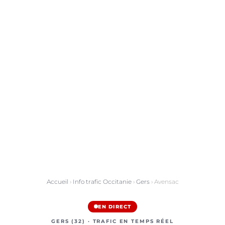
Accueil
›
Info trafic Occitanie
›
Gers
› Avensac
EN DIRECT
GERS (32) · TRAFIC EN TEMPS RÉEL