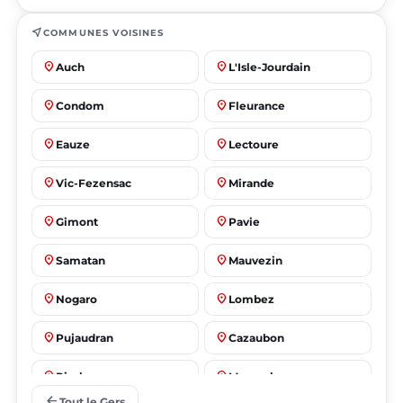
near_me
COMMUNES VOISINES
place
place
Auch
L'Isle-Jourdain
place
place
Condom
Fleurance
place
place
Eauze
Lectoure
place
place
Vic-Fezensac
Mirande
place
place
Gimont
Pavie
place
place
Samatan
Mauvezin
place
place
Nogaro
Lombez
place
place
Pujaudran
Cazaubon
place
place
Riscle
Masseube
arrow_back
Tout le Gers