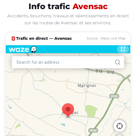
Info trafic
Avensac
Accidents, bouchons, travaux et ralentissements en direct
sur les routes de Avensac et ses environs.
traffic
Trafic en direct — Avensac
Source : Waze Live Map