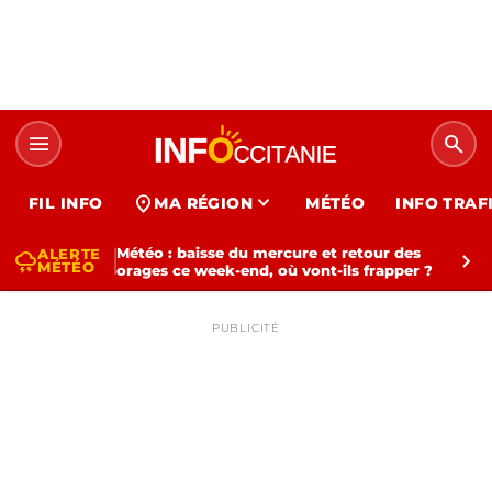
menu
search
expand_more
location_on
FIL INFO
MA RÉGION
MÉTÉO
INFO TRAF
Météo : baisse du mercure et retour des
ALERTE
thunderstorm
chevron_right
MÉTÉO
orages ce week-end, où vont-ils frapper ?
PUBLICITÉ