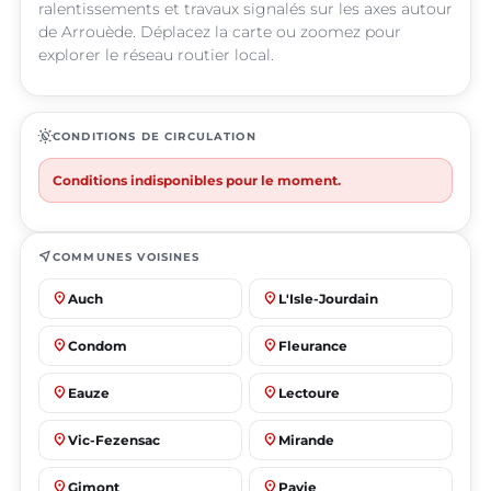
ralentissements et travaux signalés sur les axes autour
de Arrouède. Déplacez la carte ou zoomez pour
explorer le réseau routier local.
routine
CONDITIONS DE CIRCULATION
Conditions indisponibles pour le moment.
near_me
COMMUNES VOISINES
place
place
Auch
L'Isle-Jourdain
place
place
Condom
Fleurance
place
place
Eauze
Lectoure
place
place
Vic-Fezensac
Mirande
place
place
Gimont
Pavie