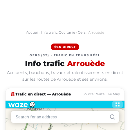
Accueil
›
Info trafic Occitanie
›
Gers
› Arrouède
EN DIRECT
GERS (32) · TRAFIC EN TEMPS RÉEL
Info trafic
Arrouède
Accidents, bouchons, travaux et ralentissements en direct
sur les routes de Arrouède et ses environs.
traffic
Trafic en direct — Arrouède
Source : Waze Live Map