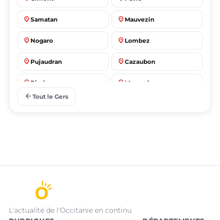
place
place
Samatan
Mauvezin
place
place
Nogaro
Lombez
place
place
Pujaudran
Cazaubon
place
place
Riscle
Masseube
arrow_back
Tout le Gers
L'actualité de l'Occitanie en continu