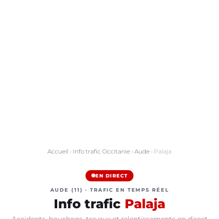
Accueil
›
Info trafic Occitanie
›
Aude
› Palaja
EN DIRECT
AUDE (11) · TRAFIC EN TEMPS RÉEL
Info trafic
Palaja
Accidents, bouchons, travaux et ralentissements en direct