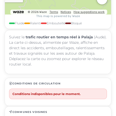
Fluide
Ralenti
Embouteillé
Bloqué
Suivez le
trafic routier en temps réel à Palaja
(Aude).
La carte ci-dessus, alimentée par Waze, affiche en
direct les accidents, embouteillages, ralentissements
et travaux signalés sur les axes autour de Palaja.
Déplacez la carte ou zoomez pour explorer le réseau
routier local.
routine
CONDITIONS DE CIRCULATION
Conditions indisponibles pour le moment.
near_me
COMMUNES VOISINES