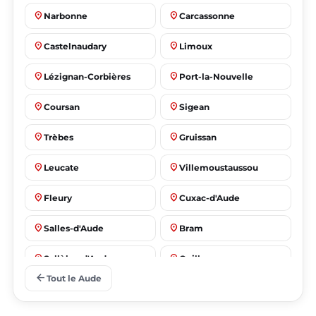
place
place
Narbonne
Carcassonne
place
place
Castelnaudary
Limoux
place
place
Lézignan-Corbières
Port-la-Nouvelle
place
place
Coursan
Sigean
place
place
Trèbes
Gruissan
place
place
Leucate
Villemoustaussou
place
place
Fleury
Cuxac-d'Aude
place
place
Salles-d'Aude
Bram
place
place
Sallèles-d'Aude
Quillan
arrow_back
Tout le Aude