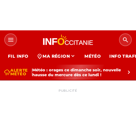
menu
search
expand_more
location_on
FIL INFO
MA RÉGION
MÉTÉO
INFO TRAF
Météo : orages ce dimanche soir, nouvelle
ALERTE
thunderstorm
chevron_right
MÉTÉO
hausse du mercure dès ce lundi !
PUBLICITÉ