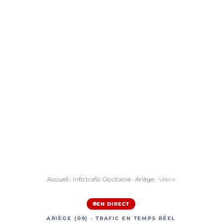
Accueil
›
Info trafic Occitanie
›
Ariège
› Vèbre
EN DIRECT
ARIÈGE (09) · TRAFIC EN TEMPS RÉEL