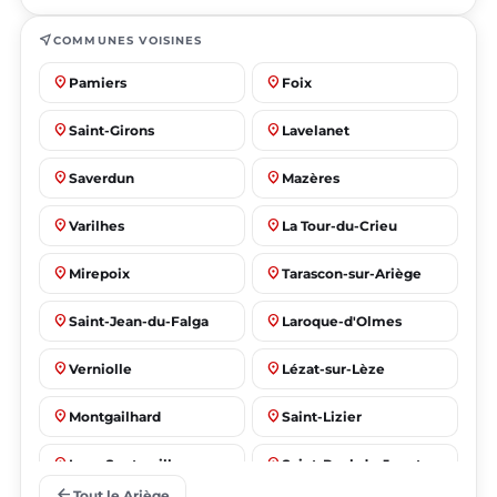
near_me
COMMUNES VOISINES
place
place
Pamiers
Foix
place
place
Saint-Girons
Lavelanet
place
place
Saverdun
Mazères
place
place
Varilhes
La Tour-du-Crieu
place
place
Mirepoix
Tarascon-sur-Ariège
place
place
Saint-Jean-du-Falga
Laroque-d'Olmes
place
place
Verniolle
Lézat-sur-Lèze
place
place
Montgailhard
Saint-Lizier
place
place
Lorp-Sentaraille
Saint-Paul-de-Jarrat
arrow_back
Tout le Ariège