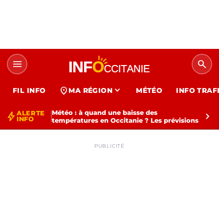
menu
search
expand_more
location_on
FIL INFO
MA RÉGION
MÉTÉO
INFO TRAF
Météo : à quand une baisse des
ALERTE
bolt
chevron_right
INFO
températures en Occitanie ? Les prévisions
PUBLICITÉ