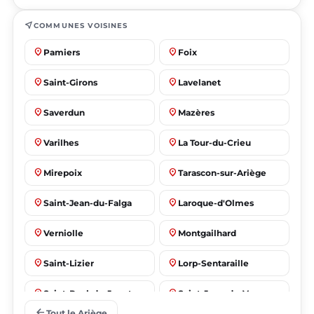
near_me
COMMUNES VOISINES
place
place
Pamiers
Foix
place
place
Saint-Girons
Lavelanet
place
place
Saverdun
Mazères
place
place
Varilhes
La Tour-du-Crieu
place
place
Mirepoix
Tarascon-sur-Ariège
place
place
Saint-Jean-du-Falga
Laroque-d'Olmes
place
place
Verniolle
Montgailhard
place
place
Saint-Lizier
Lorp-Sentaraille
place
place
Saint-Paul-de-Jarrat
Saint-Jean-de-Verges
arrow_back
Tout le Ariège