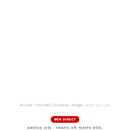
Accueil
›
Info trafic Occitanie
›
Ariège
› Lézat-sur-Lèze
EN DIRECT
ARIÈGE (09) · TRAFIC EN TEMPS RÉEL