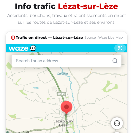
Info trafic
Lézat-sur-Lèze
Accidents, bouchons, travaux et ralentissements en direct
sur les routes de Lézat-sur-Lèze et ses environs.
traffic
Trafic en direct — Lézat-sur-Lèze
Source : Waze Live Map