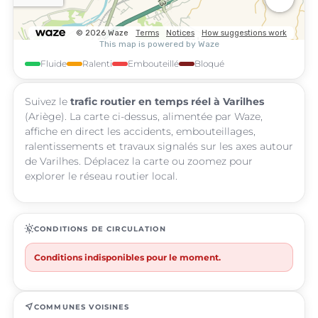
Fluide
Ralenti
Embouteillé
Bloqué
Suivez le
trafic routier en temps réel à Varilhes
(Ariège). La carte ci-dessus, alimentée par Waze,
affiche en direct les accidents, embouteillages,
ralentissements et travaux signalés sur les axes autour
de Varilhes. Déplacez la carte ou zoomez pour
explorer le réseau routier local.
routine
CONDITIONS DE CIRCULATION
Conditions indisponibles pour le moment.
near_me
COMMUNES VOISINES