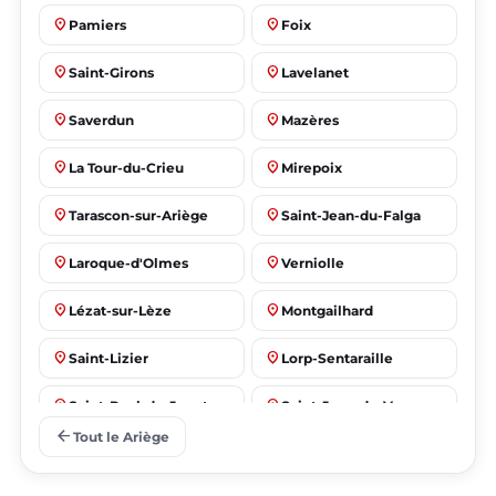
place
place
Pamiers
Foix
place
place
Saint-Girons
Lavelanet
place
place
Saverdun
Mazères
place
place
La Tour-du-Crieu
Mirepoix
place
place
Tarascon-sur-Ariège
Saint-Jean-du-Falga
place
place
Laroque-d'Olmes
Verniolle
place
place
Lézat-sur-Lèze
Montgailhard
place
place
Saint-Lizier
Lorp-Sentaraille
place
place
Saint-Paul-de-Jarrat
Saint-Jean-de-Verges
arrow_back
Tout le Ariège