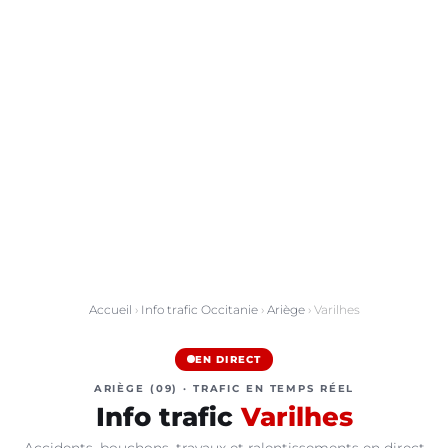
Accueil
›
Info trafic Occitanie
›
Ariège
› Varilhes
EN DIRECT
ARIÈGE (09) · TRAFIC EN TEMPS RÉEL
Info trafic
Varilhes
Accidents, bouchons, travaux et ralentissements en direct