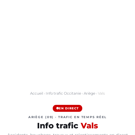
Accueil
›
Info trafic Occitanie
›
Ariège
› Vals
EN DIRECT
ARIÈGE (09) · TRAFIC EN TEMPS RÉEL
Info trafic
Vals
Accidents, bouchons, travaux et ralentissements en direct