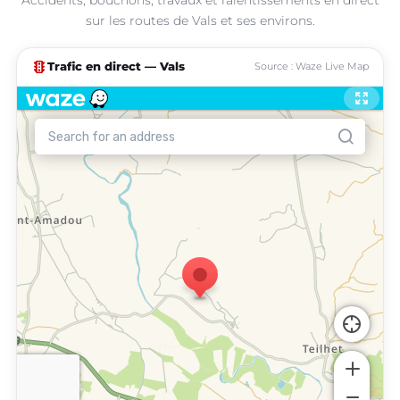
sur les routes de Vals et ses environs.
traffic
Trafic en direct — Vals
Source : Waze Live Map