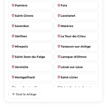
place
place
Pamiers
Foix
place
place
Saint-Girons
Lavelanet
place
place
Saverdun
Mazères
place
place
Varilhes
La Tour-du-Crieu
place
place
Mirepoix
Tarascon-sur-Ariège
place
place
Saint-Jean-du-Falga
Laroque-d'Olmes
place
place
Verniolle
Lézat-sur-Lèze
place
place
Montgailhard
Saint-Lizier
place
place
Lorp-Sentaraille
Saint-Paul-de-Jarrat
arrow_back
Tout le Ariège