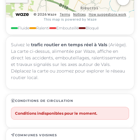
Fluide
Ralenti
Embouteillé
Bloqué
Suivez le
trafic routier en temps réel à Vals
(Ariège).
La carte ci-dessus, alimentée par Waze, affiche en
direct les accidents, embouteillages, ralentissements
et travaux signalés sur les axes autour de Vals.
Déplacez la carte ou zoomez pour explorer le réseau
routier local.
routine
CONDITIONS DE CIRCULATION
Conditions indisponibles pour le moment.
near_me
COMMUNES VOISINES