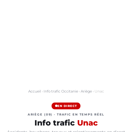
Accueil
›
Info trafic Occitanie
›
Ariège
› Unac
EN DIRECT
ARIÈGE (09) · TRAFIC EN TEMPS RÉEL
Info trafic
Unac
Accidents, bouchons, travaux et ralentissements en direct