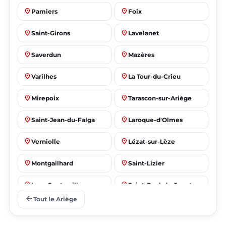
place
place
Pamiers
Foix
place
place
Saint-Girons
Lavelanet
place
place
Saverdun
Mazères
place
place
Varilhes
La Tour-du-Crieu
place
place
Mirepoix
Tarascon-sur-Ariège
place
place
Saint-Jean-du-Falga
Laroque-d'Olmes
place
place
Verniolle
Lézat-sur-Lèze
place
place
Montgailhard
Saint-Lizier
place
place
Lorp-Sentaraille
Saint-Paul-de-Jarrat
arrow_back
Tout le Ariège