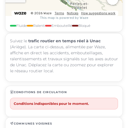
Fluide
Ralenti
Embouteillé
Bloqué
Suivez le
trafic routier en temps réel à Unac
(Ariège). La carte ci-dessus, alimentée par Waze,
affiche en direct les accidents, embouteillages,
ralentissements et travaux signalés sur les axes autour
de Unac. Déplacez la carte ou zoomez pour explorer
le réseau routier local.
routine
CONDITIONS DE CIRCULATION
Conditions indisponibles pour le moment.
near_me
COMMUNES VOISINES