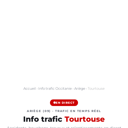
Accueil
›
Info trafic Occitanie
›
Ariège
› Tourtouse
EN DIRECT
ARIÈGE (09) · TRAFIC EN TEMPS RÉEL
Info trafic
Tourtouse
Accidents, bouchons, travaux et ralentissements en direct