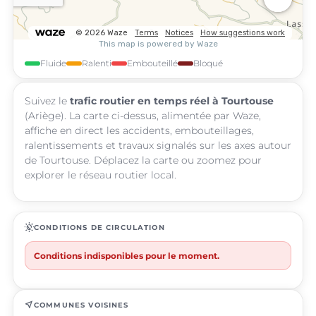
Fluide
Ralenti
Embouteillé
Bloqué
Suivez le
trafic routier en temps réel à Tourtouse
(Ariège). La carte ci-dessus, alimentée par Waze,
affiche en direct les accidents, embouteillages,
ralentissements et travaux signalés sur les axes autour
de Tourtouse. Déplacez la carte ou zoomez pour
explorer le réseau routier local.
routine
CONDITIONS DE CIRCULATION
Conditions indisponibles pour le moment.
near_me
COMMUNES VOISINES