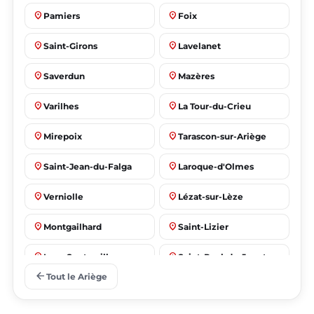
place
place
Pamiers
Foix
place
place
Saint-Girons
Lavelanet
place
place
Saverdun
Mazères
place
place
Varilhes
La Tour-du-Crieu
place
place
Mirepoix
Tarascon-sur-Ariège
place
place
Saint-Jean-du-Falga
Laroque-d'Olmes
place
place
Verniolle
Lézat-sur-Lèze
place
place
Montgailhard
Saint-Lizier
place
place
Lorp-Sentaraille
Saint-Paul-de-Jarrat
arrow_back
Tout le Ariège