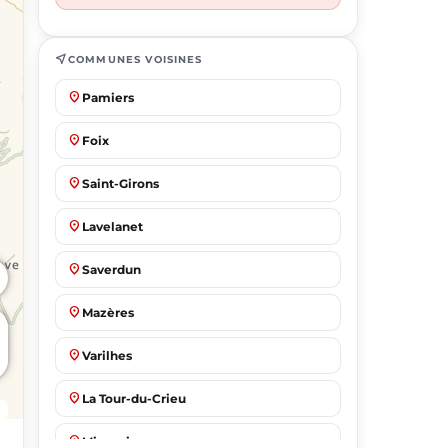
near_me
COMMUNES VOISINES
place
Pamiers
place
Foix
place
Saint-Girons
place
Lavelanet
place
Saverdun
place
Mazères
place
Varilhes
place
La Tour-du-Crieu
place
Mirepoix