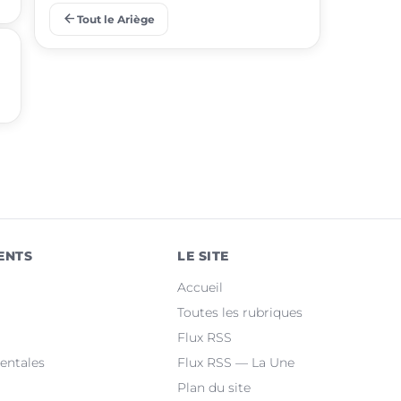
arrow_back
Tout le Ariège
place
Tarascon-sur-Ariège
place
Saint-Jean-du-Falga
place
Laroque-d'Olmes
place
Verniolle
place
Lézat-sur-Lèze
place
Montgailhard
ENTS
LE SITE
place
Saint-Lizier
Accueil
place
Lorp-Sentaraille
Toutes les rubriques
Flux RSS
place
Saint-Paul-de-Jarrat
entales
Flux RSS — La Une
Plan du site