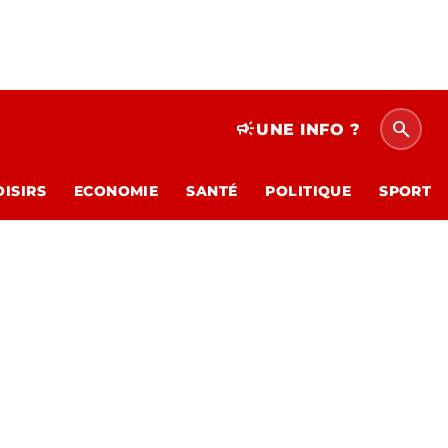
search
campaign
UNE INFO ?
OISIRS
ECONOMIE
SANTÉ
POLITIQUE
SPORT