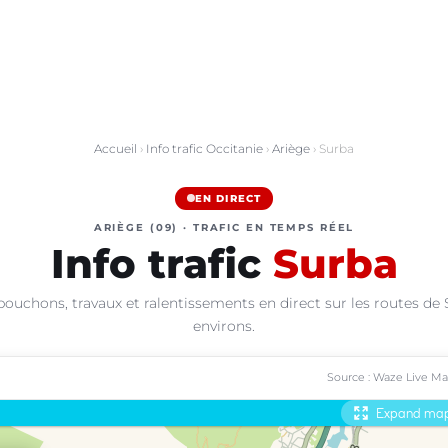
Accueil
›
Info trafic Occitanie
›
Ariège
› Surba
EN DIRECT
ARIÈGE (09) · TRAFIC EN TEMPS RÉEL
Info trafic
Surba
bouchons, travaux et ralentissements en direct sur les routes de 
environs.
Source : Waze Live M