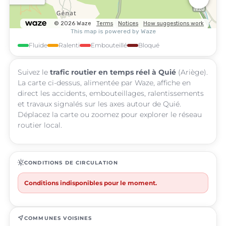
Fluide
Ralenti
Embouteillé
Bloqué
Suivez le
trafic routier en temps réel à Quié
(Ariège).
La carte ci-dessus, alimentée par Waze, affiche en
direct les accidents, embouteillages, ralentissements
et travaux signalés sur les axes autour de Quié.
Déplacez la carte ou zoomez pour explorer le réseau
routier local.
routine
CONDITIONS DE CIRCULATION
Conditions indisponibles pour le moment.
near_me
COMMUNES VOISINES