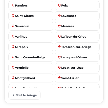
place
place
Pamiers
Foix
place
place
Saint-Girons
Lavelanet
place
place
Saverdun
Mazères
place
place
Varilhes
La Tour-du-Crieu
place
place
Mirepoix
Tarascon-sur-Ariège
place
place
Saint-Jean-du-Falga
Laroque-d'Olmes
place
place
Verniolle
Lézat-sur-Lèze
place
place
Montgailhard
Saint-Lizier
place
place
Lorp-Sentaraille
Saint-Paul-de-Jarrat
arrow_back
Tout le Ariège