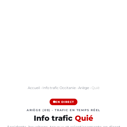
Accueil
›
Info trafic Occitanie
›
Ariège
› Quié
EN DIRECT
ARIÈGE (09) · TRAFIC EN TEMPS RÉEL
Info trafic
Quié
Accidents, bouchons, travaux et ralentissements en direct