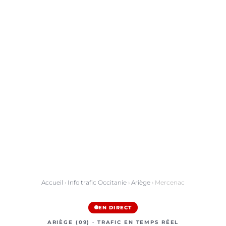
Accueil
›
Info trafic Occitanie
›
Ariège
› Mercenac
EN DIRECT
ARIÈGE (09) · TRAFIC EN TEMPS RÉEL