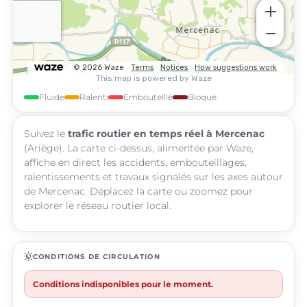
Fluide
Ralenti
Embouteillé
Bloqué
Suivez le
trafic routier en temps réel à Mercenac
(Ariège). La carte ci-dessus, alimentée par Waze,
affiche en direct les accidents, embouteillages,
ralentissements et travaux signalés sur les axes autour
de Mercenac. Déplacez la carte ou zoomez pour
explorer le réseau routier local.
routine
CONDITIONS DE CIRCULATION
Conditions indisponibles pour le moment.