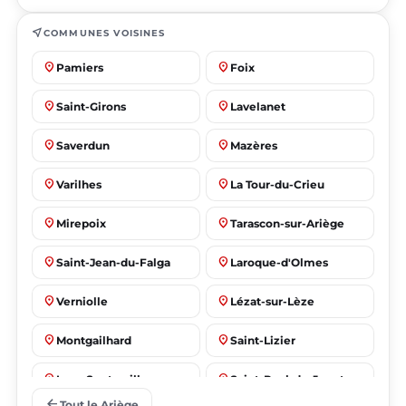
near_me
COMMUNES VOISINES
place
place
Pamiers
Foix
place
place
Saint-Girons
Lavelanet
place
place
Saverdun
Mazères
place
place
Varilhes
La Tour-du-Crieu
place
place
Mirepoix
Tarascon-sur-Ariège
place
place
Saint-Jean-du-Falga
Laroque-d'Olmes
place
place
Verniolle
Lézat-sur-Lèze
place
place
Montgailhard
Saint-Lizier
place
place
Lorp-Sentaraille
Saint-Paul-de-Jarrat
arrow_back
Tout le Ariège