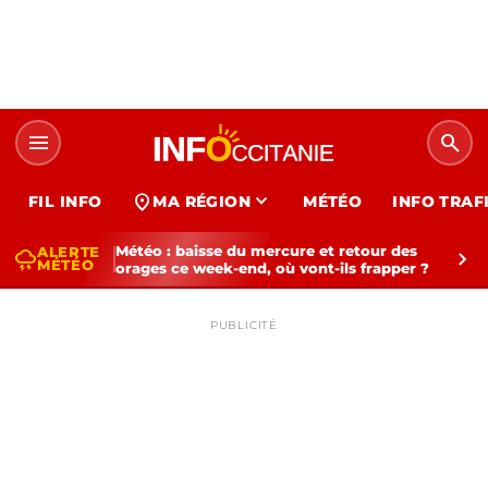
menu
search
expand_more
location_on
FIL INFO
MA RÉGION
MÉTÉO
INFO TRAF
Météo : baisse du mercure et retour des
ALERTE
thunderstorm
chevron_right
MÉTÉO
orages ce week-end, où vont-ils frapper ?
PUBLICITÉ