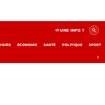
search
campaign
UNE INFO ?
OISIRS
ECONOMIE
SANTÉ
POLITIQUE
SPORT
chevron_right