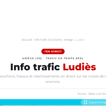
Accueil
›
Info trafic Occitanie
›
Ariège
› Ludiès
EN DIRECT
ARIÈGE (09) · TRAFIC EN TEMPS RÉEL
Info trafic
Ludiès
bouchons, travaux et ralentissements en direct sur les routes de L
environs.
Source : Waze Live M