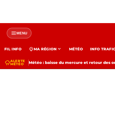
menu
MENU
expand_more
location_on
FIL INFO
MA RÉGION
MÉTÉO
INFO TRAFI
ALERTE
thunderstorm
Météo : baisse du mercure et retour des o
MÉTÉO