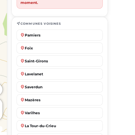
moment.
near_me
COMMUNES VOISINES
place
Pamiers
place
Foix
place
Saint-Girons
place
Lavelanet
place
Saverdun
place
Mazères
place
Varilhes
place
La Tour-du-Crieu