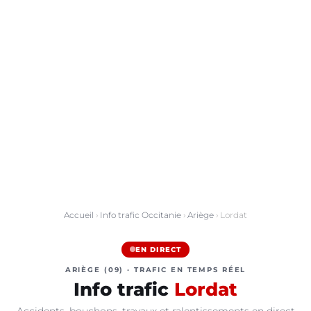
Accueil
›
Info trafic Occitanie
›
Ariège
› Lordat
EN DIRECT
ARIÈGE (09) · TRAFIC EN TEMPS RÉEL
Info trafic
Lordat
Accidents, bouchons, travaux et ralentissements en direct