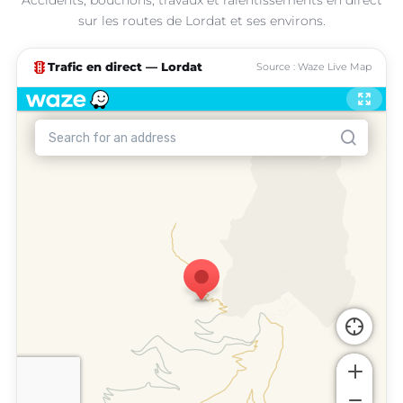
sur les routes de Lordat et ses environs.
traffic
Trafic en direct — Lordat
Source : Waze Live Map