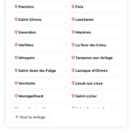
place
place
Pamiers
Foix
place
place
Saint-Girons
Lavelanet
place
place
Saverdun
Mazères
place
place
Varilhes
La Tour-du-Crieu
place
place
Mirepoix
Tarascon-sur-Ariège
place
place
Saint-Jean-du-Falga
Laroque-d'Olmes
place
place
Verniolle
Lézat-sur-Lèze
place
place
Montgailhard
Saint-Lizier
place
place
Lorp-Sentaraille
Saint-Paul-de-Jarrat
arrow_back
Tout le Ariège