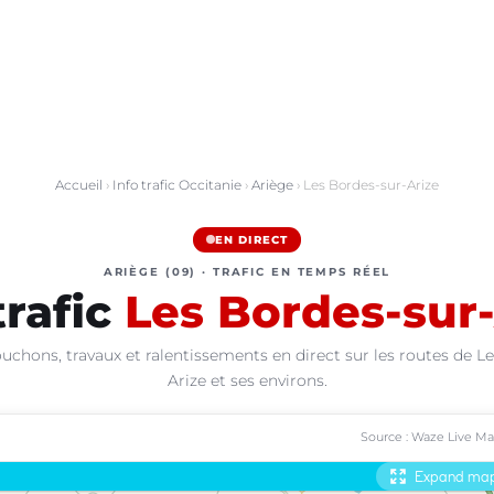
Accueil
›
Info trafic Occitanie
›
Ariège
› Les Bordes-sur-Arize
EN DIRECT
ARIÈGE (09) · TRAFIC EN TEMPS RÉEL
trafic
Les Bordes-sur-
uchons, travaux et ralentissements en direct sur les routes de L
Arize et ses environs.
Source : Waze Live M