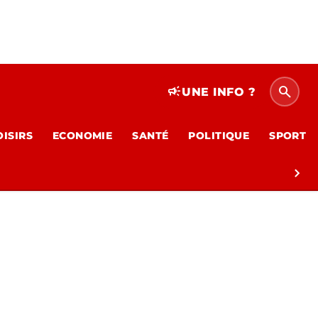
search
campaign
UNE INFO ?
OISIRS
ECONOMIE
SANTÉ
POLITIQUE
SPORT
chevron_right