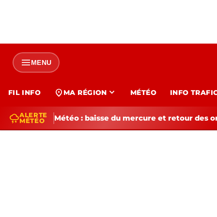
menu
MENU
expand_more
location_on
FIL INFO
MA RÉGION
MÉTÉO
INFO TRAFI
ALERTE
thunderstorm
Météo : baisse du mercure et retour des o
MÉTÉO