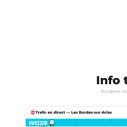
Info 
Accidents, bo
traffic
Trafic en direct — Les Bordes-sur-Arize