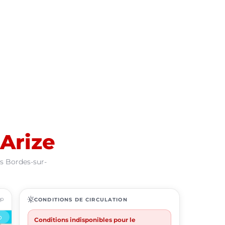
Arize
es Bordes-sur-
ap
routine
CONDITIONS DE CIRCULATION
Conditions indisponibles pour le