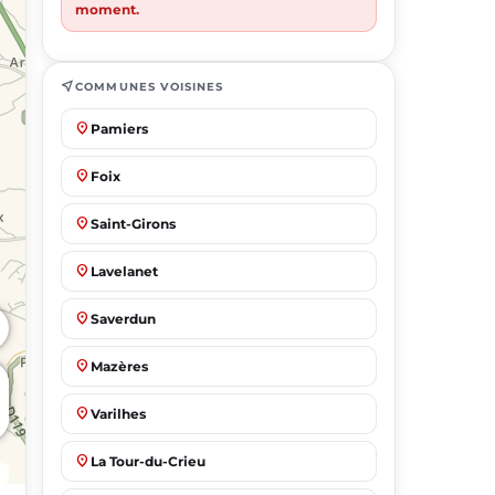
moment.
near_me
COMMUNES VOISINES
place
Pamiers
place
Foix
place
Saint-Girons
place
Lavelanet
place
Saverdun
place
Mazères
place
Varilhes
place
La Tour-du-Crieu