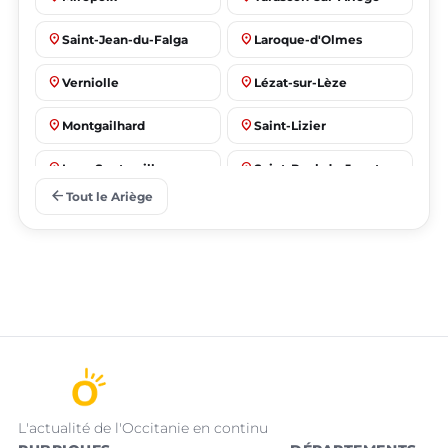
place
place
Saint-Jean-du-Falga
Laroque-d'Olmes
place
place
Verniolle
Lézat-sur-Lèze
place
place
Montgailhard
Saint-Lizier
place
place
Lorp-Sentaraille
Saint-Paul-de-Jarrat
arrow_back
Tout le Ariège
L'actualité de l'Occitanie en continu