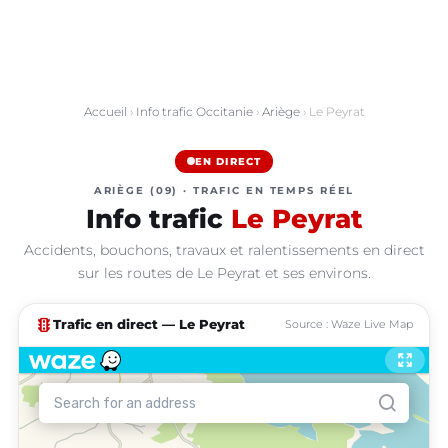
Accueil
›
Info trafic Occitanie
›
Ariège
› Le Peyrat
EN DIRECT
ARIÈGE (09) · TRAFIC EN TEMPS RÉEL
Info trafic
Le Peyrat
Accidents, bouchons, travaux et ralentissements en direct
sur les routes de Le Peyrat et ses environs.
traffic
Trafic en direct — Le Peyrat
Source : Waze Live Map