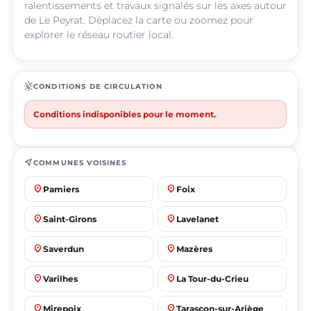
ralentissements et travaux signalés sur les axes autour
de Le Peyrat. Déplacez la carte ou zoomez pour
explorer le réseau routier local.
routine
CONDITIONS DE CIRCULATION
Conditions indisponibles pour le moment.
near_me
COMMUNES VOISINES
place
place
Pamiers
Foix
place
place
Saint-Girons
Lavelanet
place
place
Saverdun
Mazères
place
place
Varilhes
La Tour-du-Crieu
place
place
Mirepoix
Tarascon-sur-Ariège