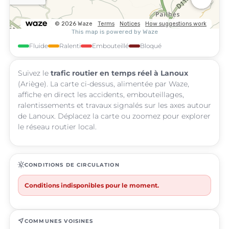
Fluide
Ralenti
Embouteillé
Bloqué
Suivez le
trafic routier en temps réel à Lanoux
(Ariège). La carte ci-dessus, alimentée par Waze,
affiche en direct les accidents, embouteillages,
ralentissements et travaux signalés sur les axes autour
de Lanoux. Déplacez la carte ou zoomez pour explorer
le réseau routier local.
routine
CONDITIONS DE CIRCULATION
Conditions indisponibles pour le moment.
near_me
COMMUNES VOISINES