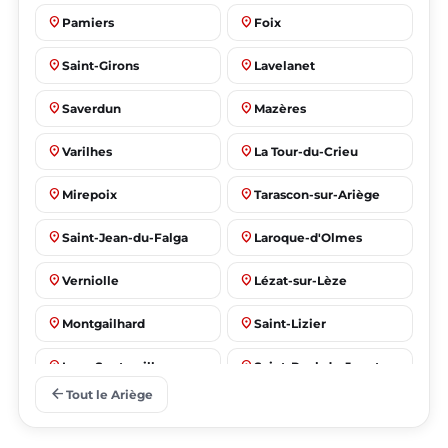
place
place
Pamiers
Foix
place
place
Saint-Girons
Lavelanet
place
place
Saverdun
Mazères
place
place
Varilhes
La Tour-du-Crieu
place
place
Mirepoix
Tarascon-sur-Ariège
place
place
Saint-Jean-du-Falga
Laroque-d'Olmes
place
place
Verniolle
Lézat-sur-Lèze
place
place
Montgailhard
Saint-Lizier
place
place
Lorp-Sentaraille
Saint-Paul-de-Jarrat
arrow_back
Tout le Ariège