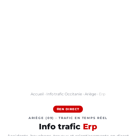
Accueil
›
Info trafic Occitanie
›
Ariège
› Erp
EN DIRECT
ARIÈGE (09) · TRAFIC EN TEMPS RÉEL
Info trafic
Erp
Accidents, bouchons, travaux et ralentissements en direct