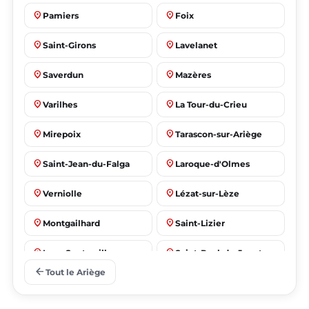
place
place
Pamiers
Foix
place
place
Saint-Girons
Lavelanet
place
place
Saverdun
Mazères
place
place
Varilhes
La Tour-du-Crieu
place
place
Mirepoix
Tarascon-sur-Ariège
place
place
Saint-Jean-du-Falga
Laroque-d'Olmes
place
place
Verniolle
Lézat-sur-Lèze
place
place
Montgailhard
Saint-Lizier
place
place
Lorp-Sentaraille
Saint-Paul-de-Jarrat
arrow_back
Tout le Ariège