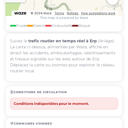
Fluide
Ralenti
Embouteillé
Bloqué
Suivez le
trafic routier en temps réel à Erp
(Ariège).
La carte ci-dessus, alimentée par Waze, affiche en
direct les accidents, embouteillages, ralentissements
et travaux signalés sur les axes autour de Erp.
Déplacez la carte ou zoomez pour explorer le réseau
routier local.
routine
CONDITIONS DE CIRCULATION
Conditions indisponibles pour le moment.
near_me
COMMUNES VOISINES